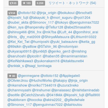
リツイート・ネットワーク (54)
53
103
0.259
@ottoto152
@jinja_origin
@bokukoui
@brxchat5
54
@kiyoshi_fujii
@takayuki_h
@mori_suguru
@ryot1204
@oubei_akita
@Simonov_117
@tokoyo
@penguinmax7022
@ken_sya
@hanpensky
@Tellur128
@abe25masahito
@shinog466
@56_fnx
@mk7ba
@Luft_44
@gomihiroi_arai
@lints_
@y_mat2009
@ShinyaMatsuura
@Lithium910322
@Kei_Kei_Twi
@humiyoshi
@yuki_bateauivre
@ketta_gg
@89sikin
@ya8low
@STshin_96
@motomiyan
@ukyarapi0915
@jun66j5
@genko_gen3
@mishing
@saruhoshi
@picolin1
@haben35
@mamimamistan
@KeiNishikawa3
@yukonakami16
@kitakitsune84
@snkisk_s
@tsagi_tominaga
@genmegane
@ottoto152
@Applegate0
80
@OlivierJirou
@HuchoWorks
@takajoy
@jinja_origin
@nksmshow
@noriko77344019
@uzura3neko
@chanmoyashi
@rinshumei
@jenaiassez
@nishidaminadab
@aoitile
@Catch22snafu
@0418kkk
@kiyoshi_fujii
@Rail900
@sabitoram
@tocccka
@akira2202_
@gilledwhale
@Simonov_117
@penguinmax7022
@dairioutou