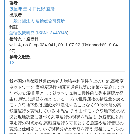
著者
仮屋﨑 圭司
日比野 直彦
出版者
一般財団法人 運輸総合研究所
雑誌
運輸政策研究
(
ISSN:13443348
)
巻号頁・発行日
vol.14, no.2, pp.034-041, 2011-07-22 (Released:2019-04-
27)
参考文献数
12
我が国の首都圏鉄道は輸送力増強や利便性向上のため,高密度
ネットワーク,高頻度運行,相互直通運転等の施策を実施してき
たが,その副作用として朝ラッシュ時に慢性的な列車遅延が発
生し,新たな課題を抱えている.一方で世界屈指の輸送量を誇る
モスクワ地下鉄は,遅延が問題化することなく90 秒間隔の高
頻度運行を実現している.本報告では,まずモスクワ地下鉄の概
況と現地調査に基づく列車運行の現状を報告し,旅客流動と列
車走行の視点から,高頻度運行を可能とする施設や運行管理の
実態と仕組みについて現状分析と考察を行う.最後にこれらの