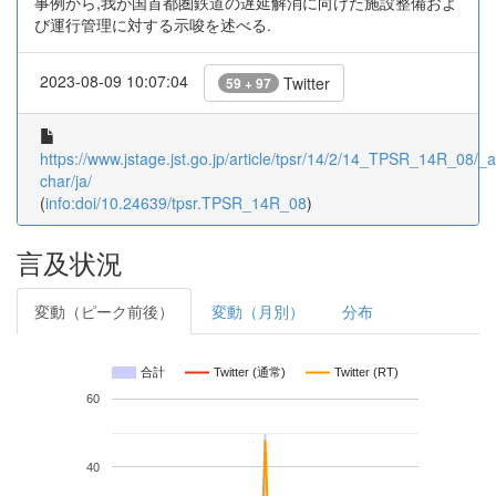
事例から,我が国首都圏鉄道の遅延解消に向けた施設整備およ
び運行管理に対する示唆を述べる.
2023-08-09 10:07:04
Twitter
59 + 97
https://www.jstage.jst.go.jp/article/tpsr/14/2/14_TPSR_14R_08/_ar
char/ja/
(
info:doi/10.24639/tpsr.TPSR_14R_08
)
言及状況
変動（ピーク前後）
変動（月別）
分布
合計
Twitter (通常)
Twitter (RT)
60
40