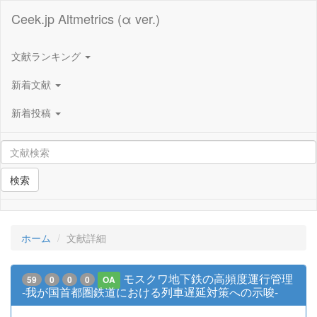
Ceek.jp Altmetrics (α ver.)
文献ランキング
新着文献
新着投稿
検索
ホーム
文献詳細
モスクワ地下鉄の高頻度運行管理
59
0
0
0
OA
-我が国首都圏鉄道における列車遅延対策への示唆-