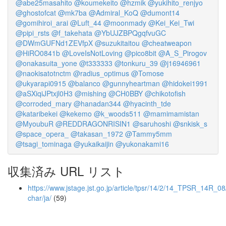
@abe25masahito
@koumekeito
@hzmik
@yukihito_renjyo
@ghostofcat
@mk7ba
@Admiral_KoQ
@dumont14
@gomihiroi_arai
@Luft_44
@moonmady
@Kei_Kei_Twi
@pipi_rsts
@f_takehata
@YbUJZBPQgqfvuGC
@DWmGUFNd1ZEVfpX
@suzukitaitou
@cheatweapon
@HiRO0841b
@LoveIsNotLoving
@pico8bit
@A_S_Pirogov
@onakasuita_yone
@t333333
@tonkuru_39
@j16946961
@naokisatotnctm
@radius_optimus
@Tomose
@ukyarapi0915
@balanco
@gunnyheartman
@hidokei1991
@aSXiqiJPtxjl0H3
@mishing
@CH0BBY
@chikotofish
@corroded_mary
@hanadan344
@hyacinth_tde
@kataribekei
@kekemo
@k_woods511
@mamimamistan
@MyoubuR
@REDDRAGONRISIN1
@saruhoshi
@snkisk_s
@space_opera_
@takasan_1972
@Tammy5mm
@tsagi_tominaga
@yukaikaijin
@yukonakami16
収集済み URL リスト
https://www.jstage.jst.go.jp/article/tpsr/14/2/14_TPSR_14R_08/
char/ja/
(59)