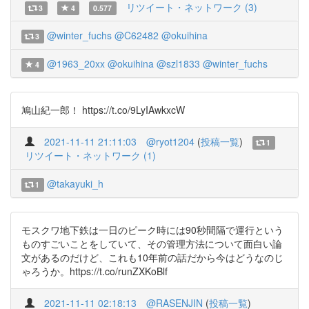
リツイート・ネットワーク (3)
3
4
0.577
@winter_fuchs
@C62482
@okuihina
3
@1963_20xx
@okuihina
@szl1833
@winter_fuchs
4
鳩山紀一郎！ https://t.co/9LyIAwkxcW
2021-11-11 21:11:03
@ryot1204
(
投稿一覧
)
1
リツイート・ネットワーク (1)
@takayuki_h
1
モスクワ地下鉄は一日のピーク時には90秒間隔で運行という
ものすごいことをしていて、その管理方法について面白い論
文があるのだけど、これも10年前の話だから今はどうなのじ
ゃろうか。https://t.co/runZXKoBlf
2021-11-11 02:18:13
@RASENJIN
(
投稿一覧
)