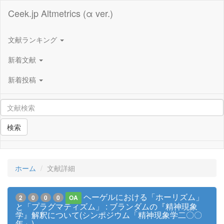
Ceek.jp Altmetrics (α ver.)
文献ランキング
新着文献
新着投稿
検索
ホーム
文献詳細
ヘーゲルにおける「ホーリズム」
2
0
0
0
OA
と「プラグマティズム」 : ブランダムの『精神現象
学』解釈について(シンポジウム「精神現象学二〇〇
年」)