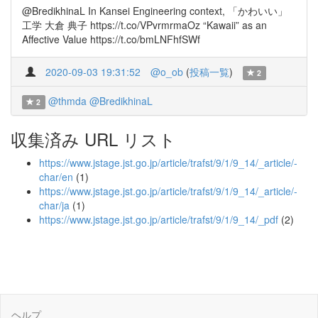
@BredikhinaL In Kansei Engineering context, 「かわいい」
工学 大倉 典子 https://t.co/VPvrmrmaOz “Kawaii” as an
Affective Value https://t.co/bmLNFhfSWf
2020-09-03 19:31:52
@o_ob
(
投稿一覧
)
2
@thmda
@BredikhinaL
2
収集済み URL リスト
https://www.jstage.jst.go.jp/article/trafst/9/1/9_14/_article/-
char/en
(1)
https://www.jstage.jst.go.jp/article/trafst/9/1/9_14/_article/-
char/ja
(1)
https://www.jstage.jst.go.jp/article/trafst/9/1/9_14/_pdf
(2)
ヘルプ