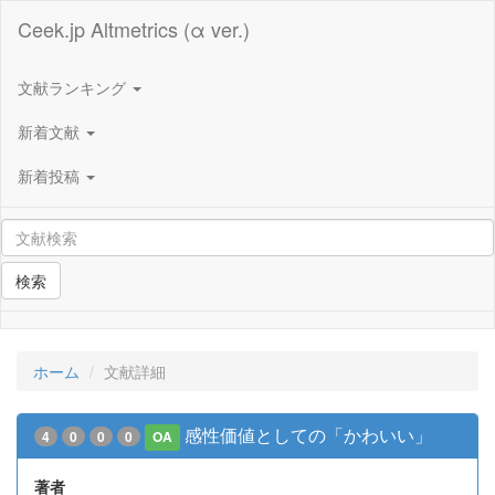
Ceek.jp Altmetrics (α ver.)
文献ランキング
新着文献
新着投稿
検索
ホーム
文献詳細
感性価値としての「かわいい」
4
0
0
0
OA
著者