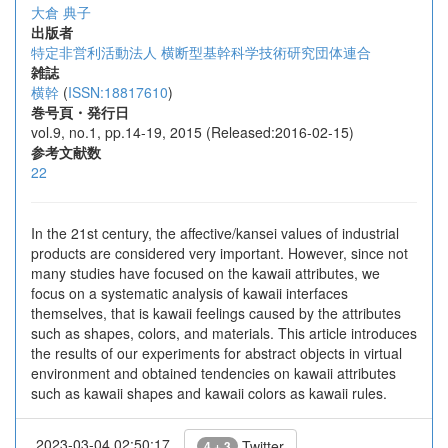
大倉 典子
出版者
特定非営利活動法人 横断型基幹科学技術研究団体連合
雑誌
横幹
(
ISSN:18817610
)
巻号頁・発行日
vol.9, no.1, pp.14-19, 2015 (Released:2016-02-15)
参考文献数
22
In the 21st century, the affective/kansei values of industrial
products are considered very important. However, since not
many studies have focused on the kawaii attributes, we
focus on a systematic analysis of kawaii interfaces
themselves, that is kawaii feelings caused by the attributes
such as shapes, colors, and materials. This article introduces
the results of our experiments for abstract objects in virtual
environment and obtained tendencies on kawaii attributes
such as kawaii shapes and kawaii colors as kawaii rules.
2023-03-04 02:50:17
Twitter
4 + 3