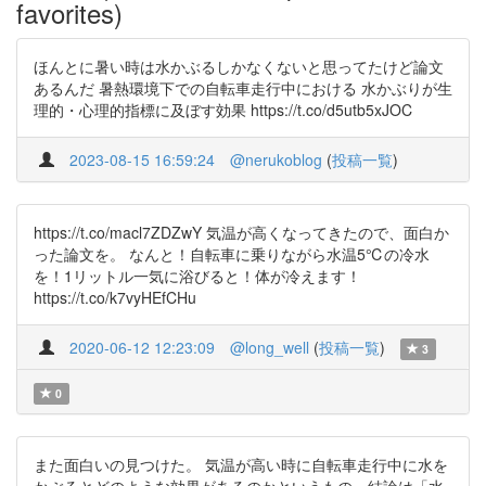
favorites)
ほんとに暑い時は水かぶるしかなくないと思ってたけど論文
あるんだ 暑熱環境下での自転車走行中における 水かぶりが生
理的・心理的指標に及ぼす効果 https://t.co/d5utb5xJOC
2023-08-15 16:59:24
@nerukoblog
(
投稿一覧
)
https://t.co/macl7ZDZwY 気温が高くなってきたので、面白か
った論文を。 なんと！自転車に乗りながら水温5℃の冷水
を！1リットル一気に浴びると！体が冷えます！
https://t.co/k7vyHEfCHu
2020-06-12 12:23:09
@long_well
(
投稿一覧
)
3
0
また面白いの見つけた。 気温が高い時に自転車走行中に水を