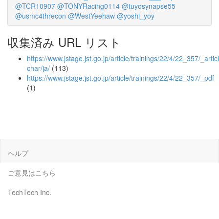
@TCR10907
@TONYRacing0114
@tuyosynapse55
@usmc4threcon
@WestYeehaw
@yoshi_yoy
収集済み URL リスト
https://www.jstage.jst.go.jp/article/trainings/22/4/22_357/_articl
char/ja/
(113)
https://www.jstage.jst.go.jp/article/trainings/22/4/22_357/_pdf
(1)
ヘルプ
ご意見はこちら
TechTech Inc.