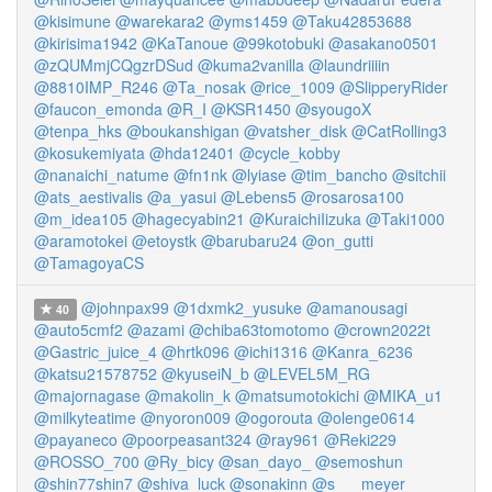
@kisimune
@warekara2
@yms1459
@Taku42853688
@kirisima1942
@KaTanoue
@99kotobuki
@asakano0501
@zQUMmjCQgzrDSud
@kuma2vanilla
@laundriiiin
@8810IMP_R246
@Ta_nosak
@rice_1009
@SlipperyRider
@faucon_emonda
@R_I
@KSR1450
@syougoX
@tenpa_hks
@boukanshigan
@vatsher_disk
@CatRolling3
@kosukemiyata
@hda12401
@cycle_kobby
@nanaichi_natume
@fn1nk
@lyiase
@tim_bancho
@sitchii
@ats_aestivalis
@a_yasui
@Lebens5
@rosarosa100
@m_idea105
@hagecyabin21
@KuraichiIizuka
@Taki1000
@aramotokei
@etoystk
@barubaru24
@on_gutti
@TamagoyaCS
@johnpax99
@1dxmk2_yusuke
@amanousagi
40
@auto5cmf2
@azami
@chiba63tomotomo
@crown2022t
@Gastric_juice_4
@hrtk096
@ichi1316
@Kanra_6236
@katsu21578752
@kyuseiN_b
@LEVEL5M_RG
@majornagase
@makolin_k
@matsumotokichi
@MIKA_u1
@milkyteatime
@nyoron009
@ogorouta
@olenge0614
@payaneco
@poorpeasant324
@ray961
@Reki229
@ROSSO_700
@Ry_bicy
@san_dayo_
@semoshun
@shin77shin7
@shiva_luck
@sonakinn
@s___meyer