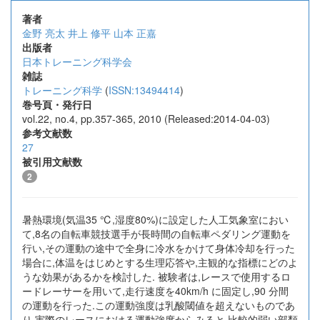
著者
金野 亮太
井上 修平
山本 正嘉
出版者
日本トレーニング科学会
雑誌
トレーニング科学
(
ISSN:13494414
)
巻号頁・発行日
vol.22, no.4, pp.357-365, 2010 (Released:2014-04-03)
参考文献数
27
被引用文献数
2
暑熱環境(気温35 ℃,湿度80%)に設定した人工気象室におい
て,8名の自転車競技選手が長時間の自転車ペダリング運動を
行い,その運動の途中で全身に冷水をかけて身体冷却を行った
場合に,体温をはじめとする生理応答や,主観的な指標にどのよ
うな効果があるかを検討した. 被験者は,レースで使用するロ
ードレーサーを用いて,走行速度を40km/h に固定し,90 分間
の運動を行った.この運動強度は乳酸閾値を超えないものであ
り,実際のレースにおける運動強度からみると,比較的弱い部類