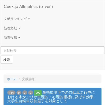
Ceek.jp Altmetrics (α ver.)
文献ランキング
新着文献
新着投稿
検索
ホーム
文献詳細
暑熱環境下での自転車走行中に
114
0
0
0
OA
おける水かぶりが生理的・心理的指標に及ぼす効果;
大学生自転車競技選手を対象として