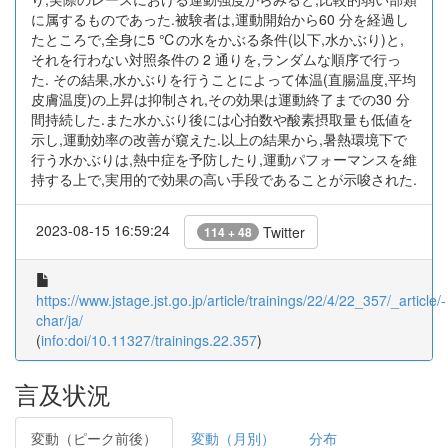
に属するものであった.被験者は,運動開始から60 分を経過し
たところで,全身に5 ℃の水をかぶる条件(以下,水かぶり)と,
それを行わない対照条件の 2 通りを,ランダムな順序で行っ
た. その結果,水かぶりを行うことによって体温(直腸温度,平均
皮膚温度)の上昇は抑制され,その効果は運動終了までの30 分
間持続した.また水かぶり後には心拍数や酸素摂取量も低値を
示し,運動効率の改善が窺えた.以上の結果から,暑熱環境下で
行う水かぶりは,熱中症を予防したり,運動パフォーマンスを維
持する上で,実用的で効果の高い手段であることが示唆された.
2023-08-15 16:59:24
Twitter
114 + 48
https://www.jstage.jst.go.jp/article/trainings/22/4/22_357/_article/-
char/ja/
(
info:doi/10.11327/trainings.22.357
)
言及状況
変動（ピーク前後）
変動（月別）
分布