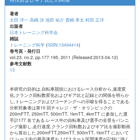
著者
太田 洋一
高嶋 渉
池田 祐介
貴嶋 孝太
村田 正洋
出版者
日本トレーニング科学会
雑誌
トレーニング科学
(
ISSN:13494414
)
巻号頁・発行日
vol.23, no.2, pp.177-195, 2011 (Released:2013-04-12)
参考文献数
13
本研究の目的は,自転車競技におけるレース分析から,速度変
化,クランク回転数変化およびギア比と記録との関係を明らか
し,トレーニングおよびコーチングへの示唆を得ることである.
分析対象者は第10 回チャレジ・ザ・オリンピックの
200mFTT, 250mTT, 500mTT, 1kmTT, 4kmTT に参加した選
手計177 名である.レース中の自転車及び選手の全景をパンニ
ング撮影し,走行速度,クランク回転数およびギア比を撮影動画
から算出した.200mFTT,250mTT, 500mTT, 1kmTT において
は,レース中の最高速度およびスタート区間速度が記録に強く