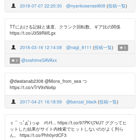
2018-07-07 22:20:30
@nyankosensei808
(
投稿一覧
)
TTにおける記録と速度、クランク回転数、ギア比の関係
https://t.co/J3S9R6fLgx
2018-03-16 12:14:08
@nagi_8111
(
投稿一覧
)
1
@xxshimeSAVAxx
1
@dwatanab2308 @Mons_from_sea つ
https://t.co/vTrV9xNo6p
2017-04-21 16:18:59
@banzai_black
(
投稿一覧
)
ｃ⌒っﾟдﾟ)っφ ﾒﾓﾒﾓ... https://t.co/97PK1j7kU7 ググってヒ
ットした結果がサイト内検索でヒットしないのがよく判ら
ん。 https://t.co/Phh0yrdCF3