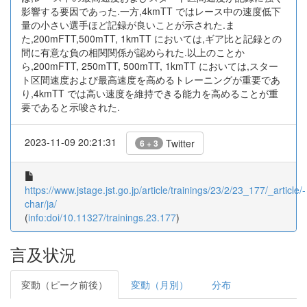
影響する要因であった.一方,4kmTT ではレース中の速度低下
量の小さい選手ほど記録が良いことが示された.ま
た,200mFTT,500mTT, 1kmTT においては,ギア比と記録との
間に有意な負の相関関係が認められた.以上のことか
ら,200mFTT, 250mTT, 500mTT, 1kmTT においては,スター
ト区間速度および最高速度を高めるトレーニングが重要であ
り,4kmTT では高い速度を維持できる能力を高めることが重
要であると示唆された.
2023-11-09 20:21:31
Twitter
6 + 3
https://www.jstage.jst.go.jp/article/trainings/23/2/23_177/_article/-
char/ja/
(
info:doi/10.11327/trainings.23.177
)
言及状況
変動（ピーク前後）
変動（月別）
分布