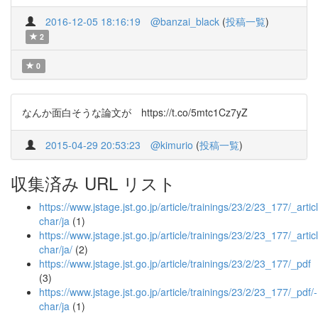
2016-12-05 18:16:19
@banzai_black
(
投稿一覧
)
2
0
なんか面白そうな論文が https://t.co/5mtc1Cz7yZ
2015-04-29 20:53:23
@kimurio
(
投稿一覧
)
収集済み URL リスト
https://www.jstage.jst.go.jp/article/trainings/23/2/23_177/_articl
char/ja
(1)
https://www.jstage.jst.go.jp/article/trainings/23/2/23_177/_articl
char/ja/
(2)
https://www.jstage.jst.go.jp/article/trainings/23/2/23_177/_pdf
(3)
https://www.jstage.jst.go.jp/article/trainings/23/2/23_177/_pdf/-
char/ja
(1)