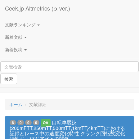
Ceek.jp Altmetrics (α ver.)
文献ランキング
新着文献
新着投稿
検索
ホーム
文献詳細
自転車競技
6
0
0
0
OA
(200mFTT,250mTT,500mTT,1kmTT,4kmTT)における
記録とレース中の速度変化特性,クランク回転数変化
特性およびギア比との関係