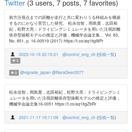
Twitter
(3 users, 7 posts, 7 favorites)
前方注視点までの距離が走行と共に変わりうる枠組みを構築
するのにかなり苦労した研究。 松永信智，岡島寛，志田裕
紀，松野大亮：ドライビングシミュレータを用いた注視距離
依存型操舵モデルの推定と評価，機械学会論文集， Vol. 83,
No. 851, p. 16-00519 (2017) https://t.co/aq1itgI8Pr
2023-10-15 22:15:21
@control_eng_ch
(
投稿一覧
)
3
@vigrade_japan
@NaraDeer2077
2
松永信智，岡島寛，志田裕紀，松野大亮：ドライビングシミ
ュレータを用いた注視距離依存型操舵モデルの推定と評価，
機械学会論文集16-0051 https://t.co/aq1itgZbRr
2021-11-17 15:11:09
@control_eng_ch
(
投稿一覧
)