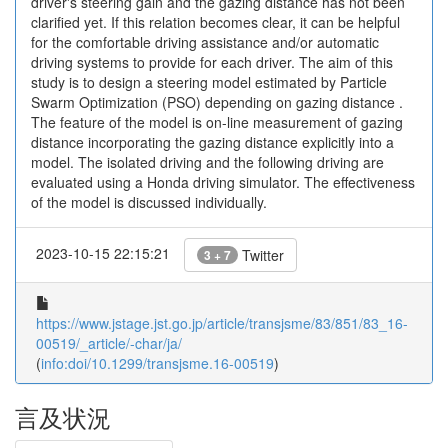
driver's steering gain and the gazing distance has not been
clarified yet. If this relation becomes clear, it can be helpful
for the comfortable driving assistance and/or automatic
driving systems to provide for each driver. The aim of this
study is to design a steering model estimated by Particle
Swarm Optimization (PSO) depending on gazing distance .
The feature of the model is on-line measurement of gazing
distance incorporating the gazing distance explicitly into a
model. The isolated driving and the following driving are
evaluated using a Honda driving simulator. The effectiveness
of the model is discussed individually.
2023-10-15 22:15:21
Twitter
3 + 7
https://www.jstage.jst.go.jp/article/transjsme/83/851/83_16-
00519/_article/-char/ja/
(
info:doi/10.1299/transjsme.16-00519
)
言及状況