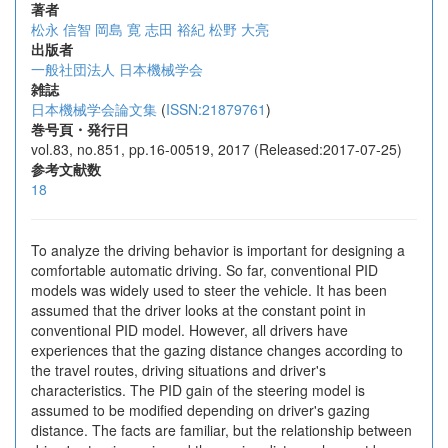
著者
松永 信智
岡島 寛
志田 裕紀
松野 大亮
出版者
一般社団法人 日本機械学会
雑誌
日本機械学会論文集
(
ISSN:21879761
)
巻号頁・発行日
vol.83, no.851, pp.16-00519, 2017 (Released:2017-07-25)
参考文献数
18
To analyze the driving behavior is important for designing a
comfortable automatic driving. So far, conventional PID
models was widely used to steer the vehicle. It has been
assumed that the driver looks at the constant point in
conventional PID model. However, all drivers have
experiences that the gazing distance changes according to
the travel routes, driving situations and driver's
characteristics. The PID gain of the steering model is
assumed to be modified depending on driver's gazing
distance. The facts are familiar, but the relationship between