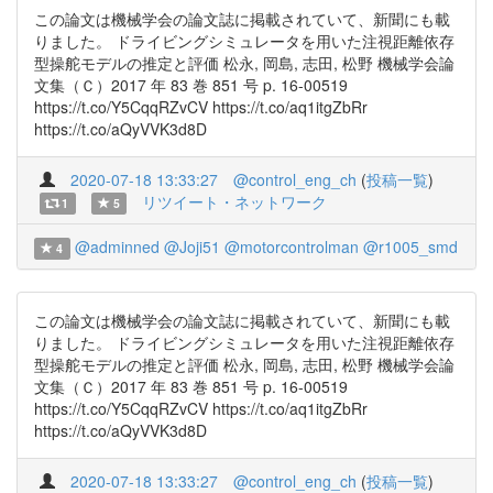
この論文は機械学会の論文誌に掲載されていて、新聞にも載
りました。 ドライビングシミュレータを用いた注視距離依存
型操舵モデルの推定と評価 松永, 岡島, 志田, 松野 機械学会論
文集（Ｃ）2017 年 83 巻 851 号 p. 16-00519
https://t.co/Y5CqqRZvCV https://t.co/aq1itgZbRr
https://t.co/aQyVVK3d8D
2020-07-18 13:33:27
@control_eng_ch
(
投稿一覧
)
リツイート・ネットワーク
1
5
@adminned
@Joji51
@motorcontrolman
@r1005_smd
4
この論文は機械学会の論文誌に掲載されていて、新聞にも載
りました。 ドライビングシミュレータを用いた注視距離依存
型操舵モデルの推定と評価 松永, 岡島, 志田, 松野 機械学会論
文集（Ｃ）2017 年 83 巻 851 号 p. 16-00519
https://t.co/Y5CqqRZvCV https://t.co/aq1itgZbRr
https://t.co/aQyVVK3d8D
2020-07-18 13:33:27
@control_eng_ch
(
投稿一覧
)