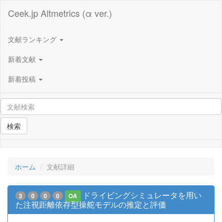
Ceek.jp Altmetrics (α ver.)
文献ランキング
新着文献
新着投稿
検索
ホーム
文献詳細
ドライビングシミュレータを用い
3
0
0
0
OA
た注視距離依存型操舵モデルの推定と評価