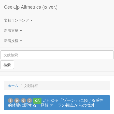
Ceek.jp Altmetrics (α ver.)
文献ランキング
新着文献
新着投稿
検索
ホーム
文献詳細
いわゆる「ゾーン」における感性
5
0
0
0
OA
的体験に関する一見解 オーラの観点からの検討