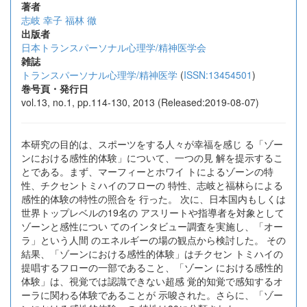
著者
志岐 幸子
福林 徹
出版者
日本トランスパーソナル心理学/精神医学会
雑誌
トランスパーソナル心理学/精神医学
(
ISSN:13454501
)
巻号頁・発行日
vol.13, no.1, pp.114-130, 2013 (Released:2019-08-07)
本研究の目的は、スポーツをする人々が幸福を感じ る「ゾー
ンにおける感性的体験」について、一つの見 解を提示するこ
とである。まず、マーフィーとホワイ トによるゾーンの特
性、チクセントミハイのフローの 特性、志岐と福林らによる
感性的体験の特性の照合を 行った。 次に、日本国内もしくは
世界トップレベルの19名の アスリートや指導者を対象として
ゾーンと感性につい てのインタビュー調査を実施し、「オー
ラ」という人間 のエネルギーの場の観点から検討した。 その
結果、「ゾーンにおける感性的体験」はチクセン トミハイの
提唱するフローの一部であること、「ゾーン における感性的
体験」は、視覚では認識できない超感 覚的知覚で感知するオ
ーラに関わる体験であることが 示唆された。さらに、「ゾー