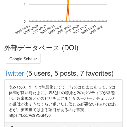
1
0
2020-10-21
2020-09-03
2020-09-21
2020-10-09
2020-10-27
2020-09-09
2020-09-27
2020-10-15
2020-09-15
2020-10-03
外部データベース (DOI)
Google Scholar
Twitter
(5 users, 5 posts, 7 favorites)
表2-1の3、5、9は常態化してて、7と8はたまにあって、2は
体調が良い時たまに。表3は1の聴覚と2のポジティブが常態
化。超常現象とかスピリチュアルとかスーパーナチュラルと
か反吐が出そうなくらい嫌いだし信じる必要ないものではあ
るが、実際当てはまる項目があるのは事実。
https://t.co/Vc9VSSf4v0