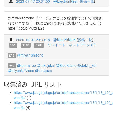
2023-07-17 20:31:50
@ElectronNest
(
投稿一覧
)
@miyanishizono 『ゾーン』のことを感性学てとして研究さ
れていますね！（既にご存知であれば失礼いたしました！）
https://t.co/bl7tOxPB2s
2020-10-01 20:39:18
@kkk25kkk25
(
投稿一覧
)
リツイート・ネットワーク (2)
1
10
0.289
@miyanishizono
2
@tomm1ee
@rakujukai
@BlueKitano
@dokin_kd
6
@miyanishizono
@Linaksm
収集済み URL リスト
https://www.jstage.jst.go.jp/article/transpersonal/13/1/13_10/_ar
char/ja/
(1)
https://www.jstage.jst.go.jp/article/transpersonal/13/1/13_10/_p
char/ja
(4)