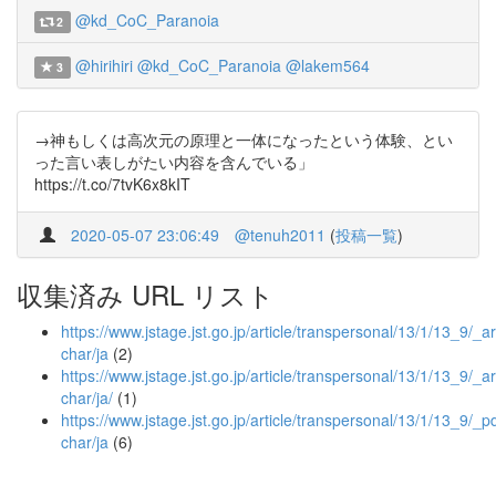
@kd_CoC_Paranoia
2
@hirihiri
@kd_CoC_Paranoia
@lakem564
3
→神もしくは高次元の原理と一体になったという体験、とい
った言い表しがたい内容を含んでいる」
https://t.co/7tvK6x8kIT
2020-05-07 23:06:49
@tenuh2011
(
投稿一覧
)
収集済み URL リスト
https://www.jstage.jst.go.jp/article/transpersonal/13/1/13_9/_art
char/ja
(2)
https://www.jstage.jst.go.jp/article/transpersonal/13/1/13_9/_art
char/ja/
(1)
https://www.jstage.jst.go.jp/article/transpersonal/13/1/13_9/_pd
char/ja
(6)