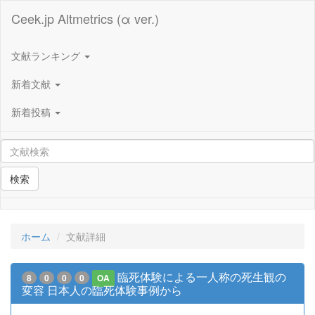
Ceek.jp Altmetrics (α ver.)
文献ランキング
新着文献
新着投稿
検索
ホーム
文献詳細
臨死体験による一人称の死生観の
8
0
0
0
OA
変容 日本人の臨死体験事例から