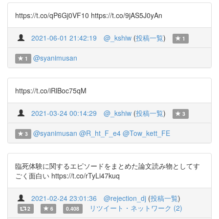
https://t.co/qP6Gj0VF10 https://t.co/9jAS5J0yAn
2021-06-01 21:42:19
@_kshiw
(
投稿一覧
)
1
@syanimusan
1
https://t.co/iRlBoc75qM
2021-03-24 00:14:29
@_kshiw
(
投稿一覧
)
3
@syanimusan
@R_ht_F_e4
@Tow_kett_FE
3
臨死体験に関するエピソードをまとめた論文読み物としてす
ごく面白い https://t.co/rTyLi47kuq
2021-02-24 23:01:36
@rejection_dj
(
投稿一覧
)
リツイート・ネットワーク (2)
2
6
0.408