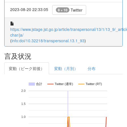
2023-08-20 22:33:05
Twitter
8 + 10
https://www.jstage.jst.go.jp/article/transpersonal/13/1/13_9/_articl
char/ja/
(
info:doi/10.32218/transpersonal.13.1_93
)
言及状況
変動（ピーク前後）
変動（月別）
分布
合計
Twitter (通常)
Twitter (RT)
2.0
1.5
1.0