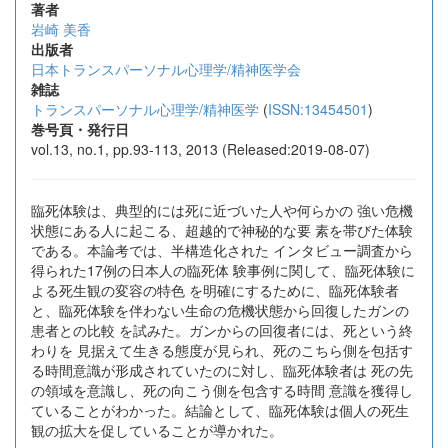
著者
岩崎 美香
出版者
日本トランスパーソナル心理学/精神医学会
雑誌
トランスパーソナル心理学/精神医学
(
ISSN:13454501
)
巻号頁・発行日
vol.13, no.1, pp.93-113, 2013 (Released:2019-08-07)
臨死体験は、典型的には死に近づいた人や何らかの 強い危機
状態にある人に起こる、超越的で神秘的な要 素を帯びた体験
である。本論考では、半構造化された インタビュー調査から
得られた17例の日本人の臨死体 験事例に関して、臨死体験に
よる死生観の変容の特色 を明確にするために、臨死体験者
と、臨死体験を伴わない生命の危機状態から回復したガンの
患者との比較 を試みた。ガンからの回復者には、死という終
わりを 見据えて生きる態度が見られ、死のこちら側を包括す
る時間意識が形成されていたのに対し、臨死体験者は 死の先
の領域を意識し、死の向こう側を包含する時間 意識を獲得し
ていることがわかった。結論として、臨死体験は個人の死生
観の拡大を促していることが導かれた。