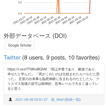
0.5
0.0
2021-03-16
2021-01-27
2021-02-14
2021-03-04
2021-03-22
2021-02-02
2021-02-20
2021-03-10
2021-02-08
2021-02-26
外部データベース (DOI)
Google Scholar
Twitter
(8 users, 9 posts, 10 favorites)
https://t.co/sTFMhoBQhM 『死は卒業であり、解放であり、
幸せだと学んだ』 『死がこわいのは仕組まれたルールだと思
った』 玄室の出来事も臨死体験に含まれるのだとしたら、ク
リスマス前後の皆守は精神的、思考レベルで大きく違ってい
ると思う
2021-08-08 02:51:27
@_96sit
(
投稿一覧
)