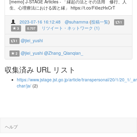
[memo] J-STAGE Articles - 「縁起の法とその活用 修行、人
生、心理療法における因と縁」 https://t.co/Fi0ezHxCrT
2023-07-16 16:12:48
@suhamma
(
投稿一覧
)
1
リツイート・ネットワーク (1)
3
0.707
@jiei_yushi
1
@jiei_yushi
@Zhang_Qianqian_
2
収集済み URL リスト
https://www.jstage.jst.go.jp/article/transpersonal/20/1/20_1/_art
char/ja/
(2)
ヘルプ