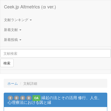
Ceek.jp Altmetrics (α ver.)
文献ランキング
新着文献
新着投稿
検索
ホーム
文献詳細
縁起の法とその活用 修行、人生、
2
0
0
0
OA
心理療法における因と縁