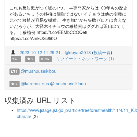
これも反対派がつく嘘の1つ。 →専門家からは100年もの歴史
があるいちょうの移植は簡単ではない イチョウは他の樹種に
比べて移植が容易な樹種。 生き物だから失敗ゼロとは言えな
いだろうが、大径木イチョウの移植例はググれば沢山出てく
る。 ↓移植例 https://t.co/EEMbCCQQe8
https://t.co/AmkOSc8i0O
2023-10-12 11:29:21
@ebyan2013
(
投稿一覧
)
リツイート・ネットワーク (1)
1
2
0.707
@mushuuseikibou
1
@kuromo_sns
@mushuuseikibou
2
収集済み URL リスト
https://www.jstage.jst.go.jp/article/treeforesthealth/11/4/11_K
char/ja/
(2)