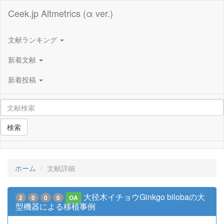
Ceek.jp Altmetrics (α ver.)
文献ランキング
新着文献
新着投稿
検索
ホーム
文献詳細
大径木イチョウGinkgo bilobaの大
2
0
0
0
OA
型機器による移植事例