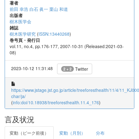
著者
前田 幸浩
白石 眞一
栗山 和道
出版者
樹木医学会
雑誌
樹木医学研究
(
ISSN:13440268
)
巻号頁・発行日
vol.11, no.4, pp.176-177, 2007-10-31 (Released:2021-03-
08)
2023-10-12 11:31:48
Twitter
2 + 2
https://www.jstage.jst.go.jp/article/treeforesthealth/11/4/11_KJ00
char/ja/
(
info:doi/10.18938/treeforesthealth.11.4_176
)
言及状況
変動（ピーク前後）
変動（月別）
分布