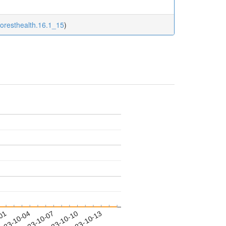
foresthealth.16.1_15
)
-01
023-10-04
2023-10-07
2023-10-10
2023-10-13