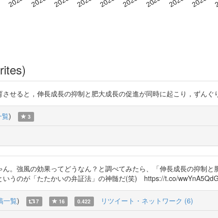
rites)
と，伸長成長の抑制と肥大成長の促進が同時に起こり，ずんぐりした形になる」と
一覧
)
3
ゃん。強風の効果ってどうなん？と調べてみたら、「伸長成長の抑制と
いの弁証法」の神髄だ(笑) https://t.co/wwYnA5QdGu https:
稿一覧
)
リツイート・ネットワーク (6)
7
16
0.422