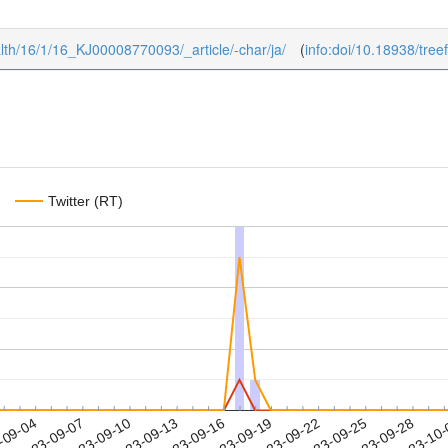
health/16/1/16_KJ00008770093/_article/-char/ja/
(
info:doi/10.18938/tree
Twitter (RT)
2023-09-25
2023-09-28
2023-10
-09-04
2
2023-09-07
2023-09-10
2023-09-13
2023-09-16
2023-09-19
2023-09-22