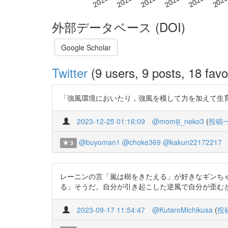
外部データベース (DOI)
Google Scholar
Twitter
(9 users, 9 posts, 18 favo
「強風環境においたり，強風を模して力を加えて生育させる
2023-12-25 01:16:09
@momiji_neko3
(
投稿
@buyoman1
@choke369
@kakun22172217
3
レーニンの言「嵐は樹をきたえる」が好きなギンち
る」そうだ。自分が引き起こした逆風で自分が歪むというのが「たたか
2023-09-17 11:54:47
@KutaroMichikusa
(
投