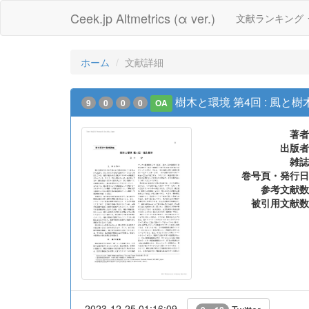
Ceek.jp Altmetrics (α ver.)
文献ランキング
ホーム
文献詳細
樹木と環境 第4回 : 風と樹
9
0
0
0
OA
著者
出版者
雑誌
巻号頁・発行日
参考文献数
被引用文献数
2023-12-25 01:16:09