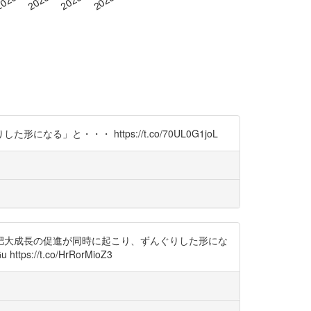
・・・ https://t.co/70UL0G1joL
肥大成長の促進が同時に起こり、ずんぐりした形にな
//t.co/HrRorMioZ3