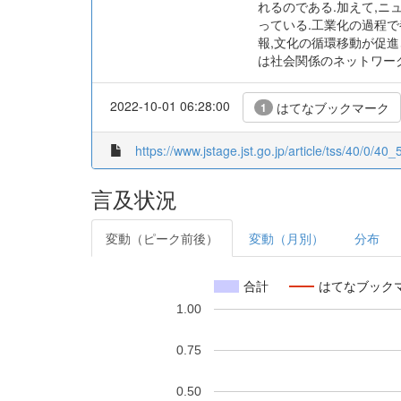
れるのである.加えて,ニ
っている.工業化の過程で
報,文化の循環移動が促
は社会関係のネットワー
2022-10-01 06:28:00
はてなブックマーク
1
https://www.jstage.jst.go.jp/article/tss/40/0/40_5
言及状況
変動（ピーク前後）
変動（月別）
分布
合計
はてなブック
1.00
0.75
0.50