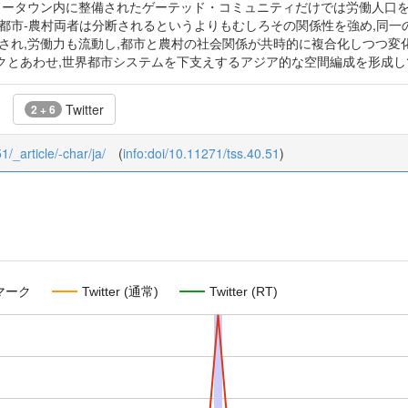
ュータウン内に整備されたゲーテッド・コミュニティだけでは労働人口を
都市-農村両者は分断されるというよりもむしろその関係性を強め,同一の
進され,労働力も流動し,都市と農村の社会関係が共時的に複合化しつつ変
クとあわせ,世界都市システムを下支えするアジア的な空間編成を形成し
Twitter
2 + 6
1/_article/-char/ja/
(
info:doi/10.11271/tss.40.51
)
マーク
Twitter (通常)
Twitter (RT)