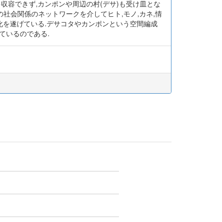
収容できず,カンポンや周辺の村(デサ)も受け皿とな
社会関係のネットワークを介してヒト,モノ,カネ,情
化を遂げている.デサコタやカンポンという空間編成
ているのである.