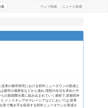
検索
ウェブ検索
ニュース検索
で,従来の都市研究における郊外ニュータウンの形成と
化は都市の過密化などから逃れ,理想の生活を求めた中
からの新国際分業に組み込まれていく過程で,首都郊外
り,インドネシアやマレーシアなどにおいては,世界
する形で働き手を収容する郊外ニュータウンが形成さ