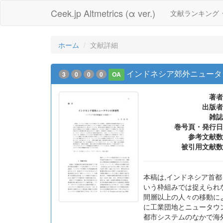
Ceek.jp Altmetrics (α ver.)
文献ランキング
ホーム
文献詳細
インドネシア郊外ニュータ
3
0
0
0
OA
著者
出版者
雑誌
巻号頁・発行日
参考文献数
被引用文献数
本稿は,インドネシア首
いう枠組みでは捉えられ
間層以上の人々の移動に
に工業団地とニュータウ
都市システムのなかで海