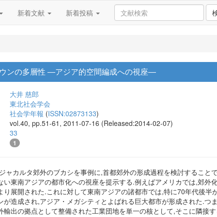
新着文献
新着投稿
ウンの多層性 ―アジア的空間編成への視座―
大井 慈郎
東北社会学会
社会学年報
(
ISSN:02873133
)
vol.40, pp.51-61, 2011-07-16 (Released:2014-02-07)
33
1
都ジャカルタ郊外のブカシを事例に,首都郊外の形成過程を検討すること
ない東南アジアの都市化への視座を提示する.例えばアメリカでは,郊外
より展開された.これに対して東南アジアの諸都市では,特に70年代後半
ンが造成され,アジア・メガシティとよばれる巨大都市が形成された.つま
外輸出の拠点として整備された工業団地を単一の核として,そこに隣接