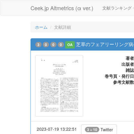
Ceek.jp Altmetrics (α ver.)
文献ランキング
ホーム
文献詳細
芝草のフェアリーリング病
3
0
0
0
OA
著者
出版者
雑誌
巻号頁・発行日
参考文献数
2023-07-19 13:22:51
Twitter
3 + 10