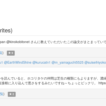
rites)
ogy_Japan @kinokobitonet さんに教えていただいたこの論文がまとまっていて良い
覧
)
9
u1
@EarthWindShine
@kurucatn1
@m_yamaguchi5525
@suiseihiyok
んのこの論文とかを読んでいると、ホコリタケの仲間は芝生の種類にもよります
り込んで悪さをするみたいですね～ちょっとビックリ。 https://t.co
覧
)
2