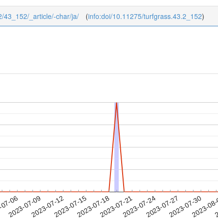
/2/43_152/_article/-char/ja/
(
info:doi/10.11275/turfgrass.43.2_152
)
2023-07-27
2023-07-30
2023-08
-07-06
2
2023-07-09
2023-07-12
2023-07-15
2023-07-18
2023-07-21
2023-07-24