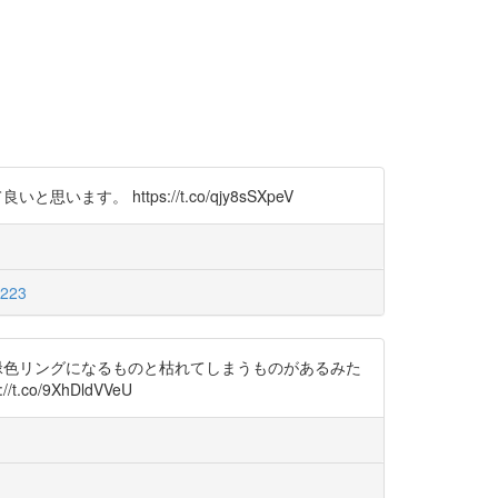
と思います。 https://t.co/qjy8sSXpeV
o223
が、濃緑色リングになるものと枯れてしまうものがあるみた
/9XhDldVVeU