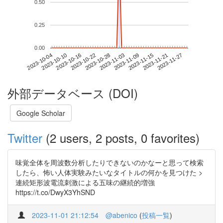
0.50
0.25
0.00
2023-11-21
2023-10-04
2023-10-22
2023-11-09
2023-11-27
2023-10-10
2023-10-28
2023-11-15
2023-10-16
2023-11-03
外部データベース (DOI)
Google Scholar
Twitter
(2 users, 2 posts, 0 favorites)
味覚全体を周波数分析したりできないのかなーと思って検索
したら、怖い人体実験みたいなタイトルの何かを見つけた >
連続矩形波電流刺激による五味の継続的増強
https://t.co/DwyX3YhSND
2023-11-01 21:12:54
@abenico
(
投稿一覧
)