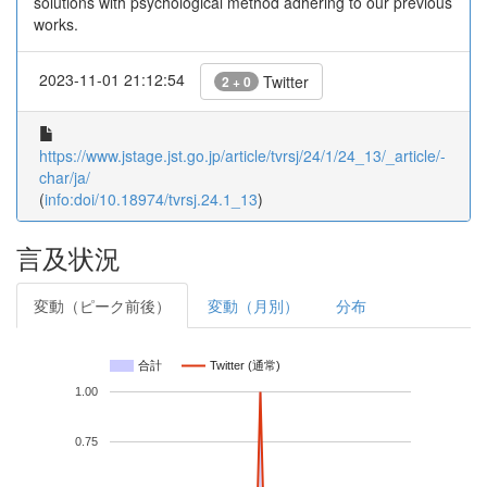
solutions with psychological method adhering to our previous
works.
2023-11-01 21:12:54
Twitter
2 + 0
https://www.jstage.jst.go.jp/article/tvrsj/24/1/24_13/_article/-
char/ja/
(
info:doi/10.18974/tvrsj.24.1_13
)
言及状況
変動（ピーク前後）
変動（月別）
分布
合計
Twitter (通常)
1.00
0.75