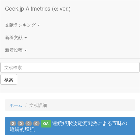
Ceek.jp Altmetrics (α ver.)
文献ランキング
新着文献
新着投稿
検索
ホーム
文献詳細
連続矩形波電流刺激による五味の
2
0
0
0
OA
継続的増強