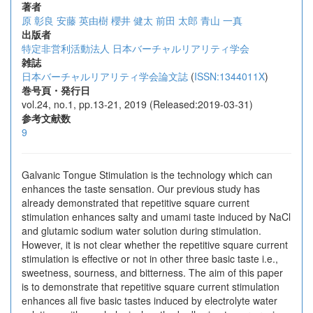
著者
原 彰良
安藤 英由樹
櫻井 健太
前田 太郎
青山 一真
出版者
特定非営利活動法人 日本バーチャルリアリティ学会
雑誌
日本バーチャルリアリティ学会論文誌
(
ISSN:1344011X
)
巻号頁・発行日
vol.24, no.1, pp.13-21, 2019 (Released:2019-03-31)
参考文献数
9
Galvanic Tongue Stimulation is the technology which can
enhances the taste sensation. Our previous study has
already demonstrated that repetitive square current
stimulation enhances salty and umami taste induced by NaCl
and glutamic sodium water solution during stimulation.
However, it is not clear whether the repetitive square current
stimulation is effective or not in other three basic taste i.e.,
sweetness, sourness, and bitterness. The aim of this paper
is to demonstrate that repetitive square current stimulation
enhances all five basic tastes induced by electrolyte water