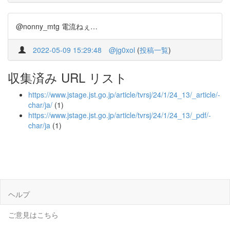
@nonny_mtg 電流ねぇ…
2022-05-09 15:29:48
@jg0xol
(
投稿一覧
)
収集済み URL リスト
https://www.jstage.jst.go.jp/article/tvrsj/24/1/24_13/_article/-
char/ja/
(1)
https://www.jstage.jst.go.jp/article/tvrsj/24/1/24_13/_pdf/-
char/ja
(1)
ヘルプ
ご意見はこちら