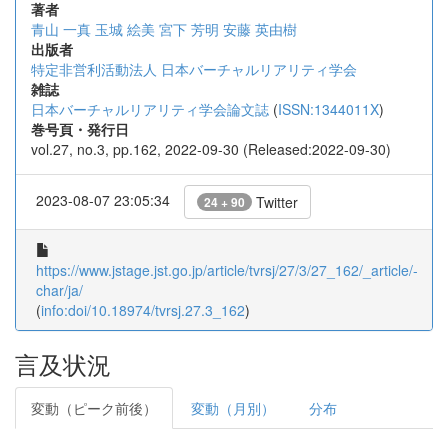
著者
青山 一真
玉城 絵美
宮下 芳明
安藤 英由樹
出版者
特定非営利活動法人 日本バーチャルリアリティ学会
雑誌
日本バーチャルリアリティ学会論文誌
(
ISSN:1344011X
)
巻号頁・発行日
vol.27, no.3, pp.162, 2022-09-30 (Released:2022-09-30)
2023-08-07 23:05:34
Twitter
24 + 90
https://www.jstage.jst.go.jp/article/tvrsj/27/3/27_162/_article/-
char/ja/
(
info:doi/10.18974/tvrsj.27.3_162
)
言及状況
変動（ピーク前後）
変動（月別）
分布