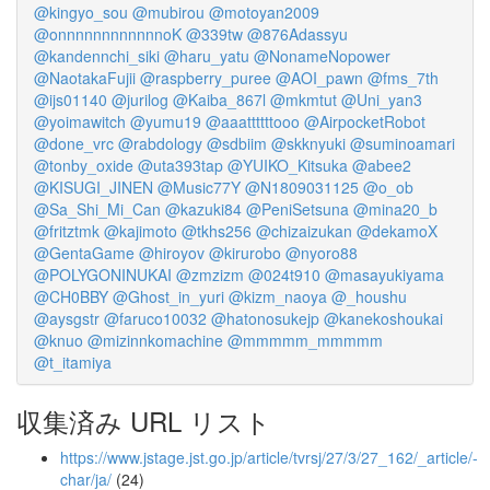
@kingyo_sou
@mubirou
@motoyan2009
@onnnnnnnnnnnnoK
@339tw
@876Adassyu
@kandennchi_siki
@haru_yatu
@NonameNopower
@NaotakaFujii
@raspberry_puree
@AOI_pawn
@fms_7th
@ijs01140
@jurilog
@Kaiba_867l
@mkmtut
@Uni_yan3
@yoimawitch
@yumu19
@aaattttttooo
@AirpocketRobot
@done_vrc
@rabdology
@sdbiim
@skknyuki
@suminoamari
@tonby_oxide
@uta393tap
@YUIKO_Kitsuka
@abee2
@KISUGI_JINEN
@Music77Y
@N1809031125
@o_ob
@Sa_Shi_Mi_Can
@kazuki84
@PeniSetsuna
@mina20_b
@fritztmk
@kajimoto
@tkhs256
@chizaizukan
@dekamoX
@GentaGame
@hiroyov
@kirurobo
@nyoro88
@POLYGONINUKAI
@zmzizm
@024t910
@masayukiyama
@CH0BBY
@Ghost_in_yuri
@kizm_naoya
@_houshu
@aysgstr
@faruco10032
@hatonosukejp
@kanekoshoukai
@knuo
@mizinnkomachine
@mmmmm_mmmmm
@t_itamiya
収集済み URL リスト
https://www.jstage.jst.go.jp/article/tvrsj/27/3/27_162/_article/-
char/ja/
(24)