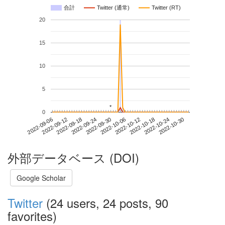
合計
Twitter (通常)
Twitter (RT)
20
15
10
5
*
*
0
2022-10-24
2022-09-06
2022-09-24
2022-10-12
2022-10-30
2022-09-12
2022-09-30
2022-10-18
2022-09-18
2022-10-06
外部データベース (DOI)
Google Scholar
Twitter
(24 users, 24 posts, 90
favorites)