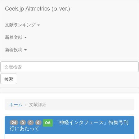
Ceek.jp Altmetrics (α ver.)
文献ランキング
新着文献
新着投稿
検索
ホーム
文献詳細
「神経インタフェース」特集号刊
24
0
0
0
OA
行にあたって