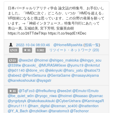
日本バーチャルリアリティ学会 論文誌の特集号、お手伝いし
ました。「HMDに次ぐ」どころか、いつか「HMDを超える」
VR技術になると僕は思っています。この分野の発展を願って
います。→「神経インタフェース」特集号刊行にあたって
青山一真, 玉城絵美, 宮下芳明, 安藤英由樹
https://t.co/26TTdwT9qo https://t.co/9sqdE1KDec
2022-10-04 08:03:46
@HomeiMiyashita
(
投稿一覧
)
リツイート・ネットワーク (23)
23
95
0.362
@see2et
@hoimei
@shigeo_makioka
@kingyo_sou
23
@339tw
@cavoki_
@MURASAKIexe
@yumu19
@mkmtut
@ijs01140
@done_vrc
@skknyuki
@haru_yatu
@satos73
@abee2
@PeniSetsuna
@GentaGame
@masayukiyama
@kanekoshoukai
@aysgstr
@TqFzo3
@frefkuifeng
@see2et
@Emuto1Emuto
85
@be_quiet_w0n
@ryogo_niwa
@hoimei
@ksasao
@yamac
@yngdysyk
@takoikasukisuki
@CyberUehara
@KaminagaR
@iruru1111
@ham_digital
@iceman_sc400
@inattention
@Y_A_Bach
@mzk0kwn
@tanatomo3
@Techonor