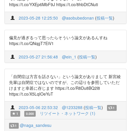
https://t.co/YXEp6MbF9J https://t.co/8hbDtCNuti
2023-05-28 12:25:50
@asobubedonan
(
投稿一覧
)
偏見が過ぎるって思ったらそういう論文があるんすね
https://t.co/QNqgT7EiV1
2023-05-27 21:56:48
@ein_1
(
投稿一覧
)
「自閉症は方言を話さない」という論文がありまして 新宮綾
先輩は自閉症ではないのですが、この辺りを参照していただ
けますと幸甚に存じます https://t.co/R8Du8BQ2l8
https://t.co/X5LqIOeYuT
2023-05-06 22:53:32
@1233288
(
投稿一覧
)
1
リツイート・ネットワーク (1)
1
0.000
@naga_sandesu
1