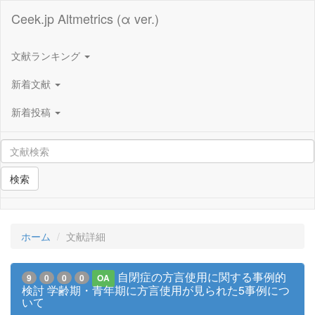
Ceek.jp Altmetrics (α ver.)
文献ランキング
新着文献
新着投稿
検索
ホーム
文献詳細
自閉症の方言使用に関する事例的
9
0
0
0
OA
検討 学齢期・青年期に方言使用が見られた5事例につ
いて