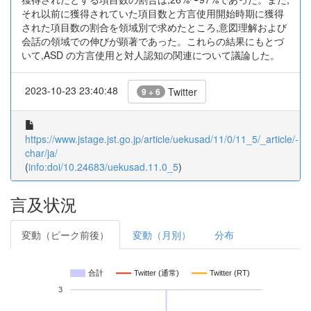
それ以前に獲得されていた項目数と方言使用開始時期に獲得
された項目数の割合を領域別で求めたところ,意図理解および
会話の領域での伸びが顕著であった。これらの結果にもとづ
いて,ASD の方言使用と対人認知の関連について議論した。
2023-10-23 23:40:48
Twitter
9 + 6
https://www.jstage.jst.go.jp/article/uekusad/11/0/11_5/_article/-
char/ja/
(
info:doi/10.24683/uekusad.11.0_5
)
言及状況
変動（ピーク前後）
変動（月別）
分布
合計
Twitter (通常)
Twitter (RT)
3