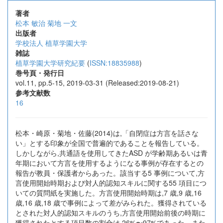
著者
松本 敏治
菊地 一文
出版者
学校法人 植草学園大学
雑誌
植草学園大学研究紀要
(
ISSN:18835988
)
巻号頁・発行日
vol.11, pp.5-15, 2019-03-31 (Released:2019-08-21)
参考文献数
16
松本・崎原・菊地・佐藤(2014)は,「自閉症は方言を話さな
い」とする印象が全国で普遍的であることを報告している。
しかしながら,共通語を使用してきたASD が学齢期あるいは青
年期において方言を使用するようになる事例が存在するとの
報告が教員・保護者からあった。該当する5 事例について,方
言使用開始時期および対人的認知スキルに関する55 項目につ
いての質問紙を実施した。方言使用開始時期は,7 歳,9 歳,16
歳,16 歳,18 歳で事例によって差がみられた。獲得されている
とされた対人的認知スキルのうち,方言使用開始前後の時期に
獲得されたとする項目数の割合は,26%〜97%であった。また,