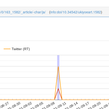
63/0/163_1582/_article/-char/ja/
(
info:doi/10.34542/ukiyoeart.1582
)
Twitter (RT)
2021-09-17
2021-09-20
2021-09
-08-27
2
2021-08-30
2021-09-02
2021-09-05
2021-09-08
2021-09-11
2021-09-14