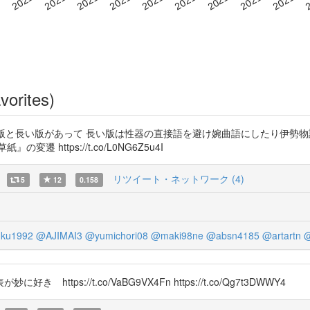
vorites)
紙は短い版と長い版があって 長い版は性器の直接語を避け婉曲語にしたり伊
 https://t.co/L0NG6Z5u4I
リツイート・ネットワーク (4)
5
12
0.158
ku1992
@AJIMAI3
@yumichori08
@maki98ne
@absn4185
@artartn
@
s://t.co/VaBG9VX4Fn https://t.co/Qg7t3DWWY4