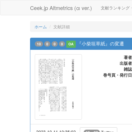
Ceek.jp Altmetrics (α ver.)
文献ランキング
ホーム
文献詳細
『小柴垣草紙』の変遷
10
0
0
0
OA
著者
出版者
雑誌
巻号頁・発行日
2023-10-11 10:35:02