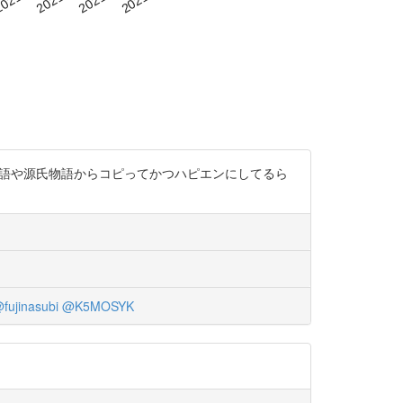
勢物語や源氏物語からコピってかつハピエンにしてるら
fujinasubi
@K5MOSYK