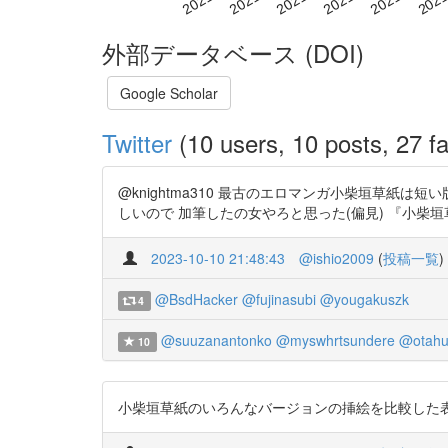
外部データベース (DOI)
Google Scholar
Twitter
(10 users, 10 posts, 27 fa
@knightma310 最古のエロマンガ小柴垣草
しいので 加筆したの女やろと思った(偏見) 『小柴垣草紙』の変遷
2023-10-10 21:48:43
@ishio2009
(
投稿一覧
)
@BsdHacker
@fujinasubi
@yougakuszk
4
@suuzanantonko
@myswhrtsundere
@otahu
10
小柴垣草紙のいろんなバージョンの挿絵を比較した表が妙に好き http