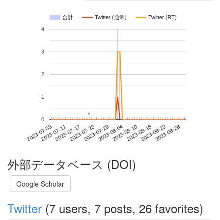
合計
Twitter (通常)
Twitter (RT)
4
3
2
1
*
*
0
2023-08-22
2023-07-05
2023-07-23
2023-08-10
2023-08-28
2023-07-11
2023-07-29
2023-08-16
2023-07-17
2023-08-04
外部データベース (DOI)
Google Scholar
Twitter
(7 users, 7 posts, 26 favorites)