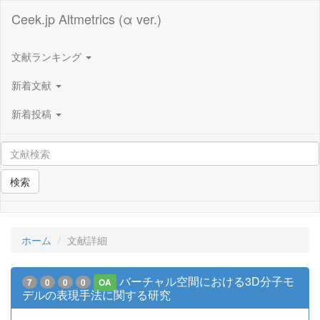
Ceek.jp Altmetrics (α ver.)
文献ランキング
新着文献
新着投稿
検索
ホーム
文献詳細
バーチャル空間における3D分子モ
7
0
0
0
OA
デルの表現手法に関する研究