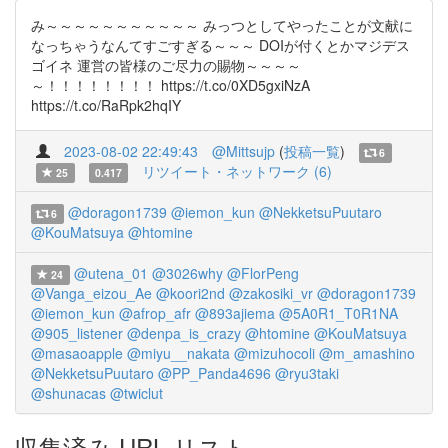
み～～～～～～～～～～～ みっつとしてやったことが文献に
なっちゃうなんてすごすぎる～～～ DOIが付くとかマジデス
ゴイネ 運営の皆様のご尽力の賜物～～～～
～！！！！！！！！ https://t.co/0XD5gxiNzA
https://t.co/RaRpk2hqIY
2023-08-02 22:49:43
@Mittsujp
(
投稿一覧
)
6
リツイート・ネットワーク (6)
25
0.417
@doragon1739
@iemon_kun
@NekketsuPuutaro
6
@KouMatsuya
@htomine
@utena_01
@3026why
@FlorPeng
24
@Vanga_eizou_Ae
@koori2nd
@zakosiki_vr
@doragon1739
@iemon_kun
@afrop_afr
@893ajiema
@5A0R1_T0R1NA
@905_listener
@denpa_is_crazy
@htomine
@KouMatsuya
@masaoapple
@miyu__nakata
@mizuhocoli
@m_amashino
@NekketsuPuutaro
@PP_Panda4696
@ryu3taki
@shunacas
@twiclut
収集済み URL リスト