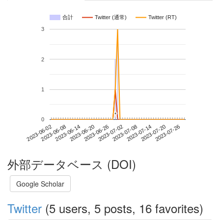
合計
Twitter (通常)
Twitter (RT)
3
2
1
*
*
0
2023-07-20
2023-06-02
2023-06-20
2023-07-08
2023-07-26
2023-06-08
2023-06-26
2023-07-14
2023-06-14
2023-07-02
外部データベース (DOI)
Google Scholar
Twitter
(5 users, 5 posts, 16 favorites)