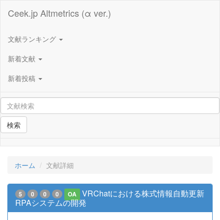
Ceek.jp Altmetrics (α ver.)
文献ランキング
新着文献
新着投稿
検索
ホーム
文献詳細
VRChatにおける株式情報自動更新
5
0
0
0
OA
RPAシステムの開発