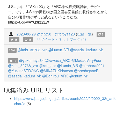
J-Stageに「TAK1123」と「VRC株式投資座談会」デビュ
ー」です。J-Stage掲載物は国立国会図書館に収録されるから
自分の著作物がずっと残るということだね。
https://t.co/wAYQ3kz2LW
2023-06-29 21:15:50
@fdfpy1123
(
投稿一覧
)
3
リツイート・ネットワーク (4)
16
0.416
@kobi_32768_vrc
@Lumin_VR
@asada_kadura_vb
4
@yokomaya64
@kawasa_VRC
@MadaoVeryPoor
13
@kobi_32768_vrc
@kon_acc
@Lumin_VR
@hirahara2021
@YusukeSTRONG
@MIKAZUKIdotcom
@oroshiganeB
@asada_kadura_vb
@Denirou_VRC
@enum_vr
収集済み URL リスト
https://www.jstage.jst.go.jp/article/vconf/2022/0/2022_32/_artic
char/ja
(5)