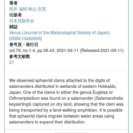
著者
照井 滋晴
秋山 吉寛
出版者
日本貝類学会
雑誌
Venus (Journal of the Malacological Society of Japan)
(
ISSN:13482955
)
巻号頁・発行日
vol.79, no.1-4, pp.38-43, 2021-06-11 (Released:2021-09-11)
参考文献数
27
We observed sphaeriid clams attached to the digits of
salamanders distributed in wetlands of eastern Hokkaido,
Japan. One of the clams in either the genus Euglesa or
Odhneripisidium was found on a salamander (Salamandrella
keyserlingii) captured on dry land, showing that the clam was
being transported by a land-walking amphibian. It is possible
that sphaeriid clams migrate between water areas using
salamanders to expand their distribution.