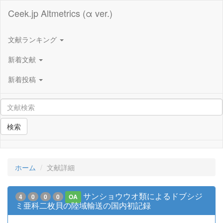
Ceek.jp Altmetrics (α ver.)
文献ランキング
新着文献
新着投稿
検索
ホーム
文献詳細
サンショウウオ類によるドブシジ
4
0
0
0
OA
ミ亜科二枚貝の陸域輸送の国内初記録