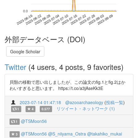
0.0
2023-08-03
2023-06-16
2023-07-04
2023-07-22
2023-08-09
2023-06-22
2023-07-10
2023-07-28
2023-06-28
2023-07-16
外部データベース (DOI)
Google Scholar
Twitter
(4 users, 4 posts, 9 favorites)
貝類の移動で思い出しましたが、この論文のfig.1とfig.2はか
わいすぎると思います。 https://t.co/a3jAseKk3E
2023-07-14 01:47:18
@azooarchaeology
(
投稿一覧
)
リツイート・ネットワーク (1)
1
4
0.577
@TSMoon56
1
@TSMoon56
@S_niiyama_Ostra
@takahiko_mukai
3