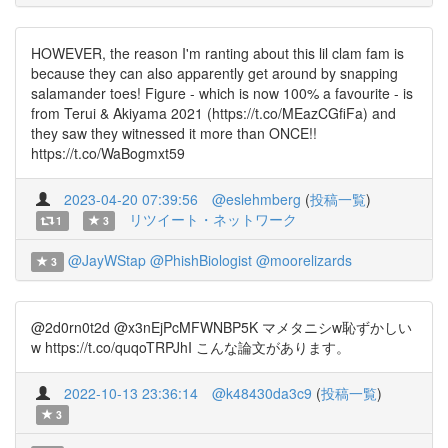
HOWEVER, the reason I'm ranting about this lil clam fam is
because they can also apparently get around by snapping
salamander toes! Figure - which is now 100% a favourite - is
from Terui & Akiyama 2021 (https://t.co/MEazCGfiFa) and
they saw they witnessed it more than ONCE!!
https://t.co/WaBogmxt59
2023-04-20 07:39:56
@eslehmberg
(
投稿一覧
)
リツイート・ネットワーク
1
3
@JayWStap
@PhishBiologist
@moorelizards
3
@2d0rn0t2d @x3nEjPcMFWNBP5K マメタニシw恥ずかしい
w https://t.co/quqoTRPJhI こんな論文があります。
2022-10-13 23:36:14
@k48430da3c9
(
投稿一覧
)
3