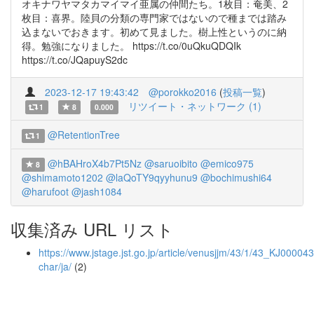
オキナワヤマタカマイマイ亜属の仲間たち。1枚目：奄美、2
枚目：喜界。陸貝の分類の専門家ではないので種までは踏み
込まないでおきます。初めて見ました。樹上性というのに納
得。勉強になりました。 https://t.co/0uQkuQDQIk
https://t.co/JQapuyS2dc
2023-12-17 19:43:42
@porokko2016
(
投稿一覧
)
リツイート・ネットワーク (1)
1
8
0.000
@RetentionTree
1
@hBAHroX4b7Pt5Nz
@saruoibito
@emico975
8
@shimamoto1202
@laQoTY9qyyhunu9
@bochimushi64
@harufoot
@jash1084
収集済み URL リスト
https://www.jstage.jst.go.jp/article/venusjjm/43/1/43_KJ000043
char/ja/
(2)