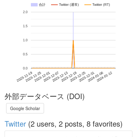
合計
Twitter (通常)
Twitter (RT)
2.0
1.5
1.0
0.5
0.0
2024-01-06
2023-11-19
2023-12-07
2023-12-25
2024-01-12
2023-11-25
2023-12-13
2023-12-31
2023-12-01
2023-12-19
外部データベース (DOI)
Google Scholar
Twitter
(2 users, 2 posts, 8 favorites)