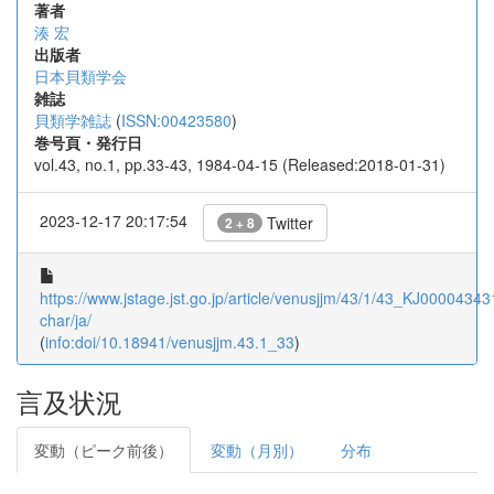
著者
湊 宏
出版者
日本貝類学会
雑誌
貝類学雑誌
(
ISSN:00423580
)
巻号頁・発行日
vol.43, no.1, pp.33-43, 1984-04-15 (Released:2018-01-31)
2023-12-17 20:17:54
Twitter
2 + 8
https://www.jstage.jst.go.jp/article/venusjjm/43/1/43_KJ000043431
char/ja/
(
info:doi/10.18941/venusjjm.43.1_33
)
言及状況
変動（ピーク前後）
変動（月別）
分布