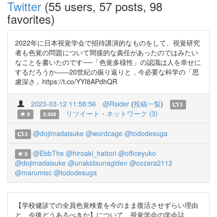
Twitter
(55 users, 57 posts, 98
favorites)
2022年に日本視覚学会で招待講演的なものをして、視覚研究
者も色覚の問題について間接的な責任があったのではみたい
なことを書いたのです──「色覚多様性」の認識は人を幸せに
するだろうか――20世紀の振り返りと，今必要な科学の「思
慮深さ」https://t.co/YYI8APdhQR
2023-03-12 11:58:56
@Rsider
(
投稿一覧
)
3
リツイート・ネットワーク (3)
9
0.408
@dojimadaisuke
@wordcage
@tododesuga
3
@EbbThe
@hiroaki_hattori
@officeyuko
8
@dojimadaisuke
@unakidaunagiden
@cozara2112
@marumisc
@tododesuga
【学校健診での全員色覚検査を今のまま復活させずらい理由
と、今後どうあるべきか】について、視覚学会の学会誌