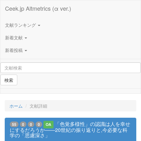
Ceek.jp Altmetrics (α ver.)
文献ランキング
新着文献
新着投稿
検索
ホーム
文献詳細
「色覚多様性」の認識は人を幸せ
55
0
0
0
OA
にするだろうか――20世紀の振り返りと,今必要な科
学の「思慮深さ」