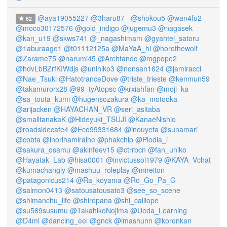
@aya19055227
@3haru87_
@shokou5
@wan4fu2
82
@moco30172576
@gold_indigo
@jugemu3
@nagasek
@kan_u19
@skws741
@_nagashimam
@gyahtei_satoru
@1aburaage1
@t01112125a
@MaYaA_hi
@horothewolf
@Zarame75
@narumi45
@Archtandc
@mgpope2
@hdvLbBZrfKIWdjs
@unihiko3
@nonsan1624
@jamiracci
@Nae_Tsuki
@HatotranceDove
@triste_trieste
@kenmun59
@takamurorx28
@99_tyAtopsc
@krxiahfan
@moji_ka
@sa_touta_kumi
@hugensozakura
@ka_motooka
@arijacken
@HAYACHAN_VR
@seri_asitaba
@smalltanakaK
@Hideyuki_TSUJI
@KanaeNishio
@roadsidecafe4
@Eco99331684
@inouyeta
@sunamari
@cobta
@inorihamiraihe
@phakchip
@Plodia_i
@sakura_osamu
@akinfeev15
@ctrrbcn
@fan_uniko
@Hayatak_Lab
@hisa0001
@invictussol1979
@KAYA_Vchat
@kumachangly
@mashuu_roleplay
@mireiton
@patagonicus214
@Ra_koyama
@Ro_Go_Pa_G
@salmon0413
@satousatousato3
@see_so_scene
@shimanchu_life
@shiropana
@shi_calliope
@su569susumu
@TakahikoNojima
@Ueda_Learning
@D4ml
@dancing_eel
@gnck
@imashunn
@korenkan