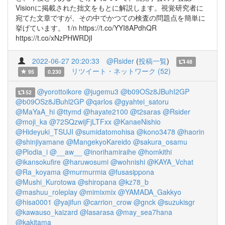
Visionに掲載された拙文をもとに解説します。視覚研究者に
宛てた文章ですが、その中でかつての検査の問題点を簡単に
挙げています。 1/n https://t.co/YYI8APdhQR
https://t.co/xNzPHWRDjI
2022-06-27 20:20:33
@Rsider
(
投稿一覧
)
48
リツイート・ネットワーク (52)
95
0.230
@yorottoikore
@jugemu3
@b09OSz8JBuhI2GP
52
@b09OSz8JBuhl2GP
@qarlos
@gyahtei_satoru
@MaYaA_hi
@ttymd
@hayate2100
@t2saras
@Rsider
@moji_ka
@72SQzwijFjLTFxx
@KanaeNishio
@Hideyuki_TSUJI
@sumidatomohisa
@kono3478
@haorin
@shinjiyamane
@MangekyoKareido
@sakura_osamu
@Plodia_i
@__aw__
@inorihamiraihe
@homkithi
@ikansokufire
@haruwosumi
@wohnishi
@KAYA_Vchat
@Ra_koyama
@murmurmia
@fusasippona
@Mushi_Kurotowa
@shiropana
@kz78_b
@mashuu_roleplay
@mimixmix
@YAMADA_Gakkyo
@hisa0001
@yajifun
@carrion_crow
@gnck
@suzukisgr
@kawauso_kaizard
@lasarasa
@may_sea7hana
@kakitama