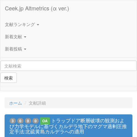
Ceek.jp Altmetrics (α ver.)
文献ランキング
新着文献
新着投稿
検索
ホーム
文献詳細
トラップドア断層破壊の観測およ
3
0
0
0
OA
び力学モデルに基づくカルデラ地下のマグマ過剰圧推
定手法:北硫黄島カルデラへの適用