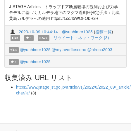
J-STAGE Articles - トラップドア断層破壊の観測および力学
モデルに基づくカルデラ地下のマグマ過剰圧推定手法：北硫
黄島カルデラへの適用 https://t.co/I5WOFObRxR
2023-10-09 10:44:14
@yunhimer1025
(
投稿一覧
)
リツイート・ネットワーク (3)
3
1
0.577
@yunhimer1025
@myfavoritescene
@hiroco2003
3
@yunhimer1025
1
収集済み URL リスト
https://www.jstage.jst.go.jp/article/vsj/2022/0/2022_89/_article/
char/ja/
(3)