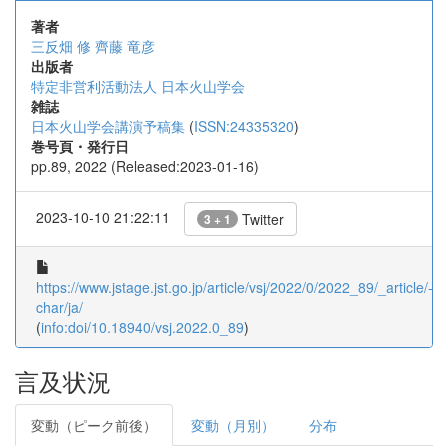
著者
三反畑 修
齊藤 竜彦
出版者
特定非営利活動法人 日本火山学会
雑誌
日本火山学会講演予稿集
(
ISSN:24335320
)
巻号頁・発行日
pp.89, 2022 (Released:2023-01-16)
2023-10-10 21:22:11
Twitter
3 + 1
https://www.jstage.jst.go.jp/article/vsj/2022/0/2022_89/_article/-
char/ja/
(
info:doi/10.18940/vsj.2022.0_89
)
言及状況
変動（ピーク前後）
変動（月別）
分布