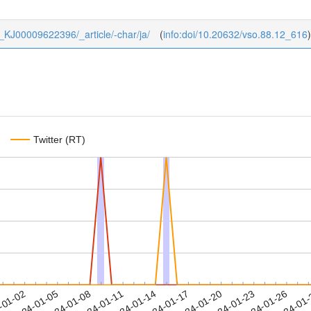
88_KJ00009622396/_article/-char/ja/
(
info:doi/10.20632/vso.88.12_616
)
Twitter (RT)
2024-01-23
2024-01-26
2024-01
-01-02
2
2024-01-05
2024-01-08
2024-01-11
2024-01-14
2024-01-17
2024-01-20