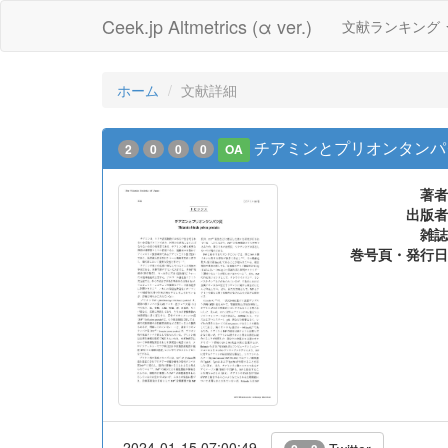
Ceek.jp Altmetrics (α ver.)
文献ランキング
ホーム
文献詳細
チアミンとプリオンタンパ
2
0
0
0
OA
著者
出版者
雑誌
巻号頁・発行日
2024-01-15 07:00:49