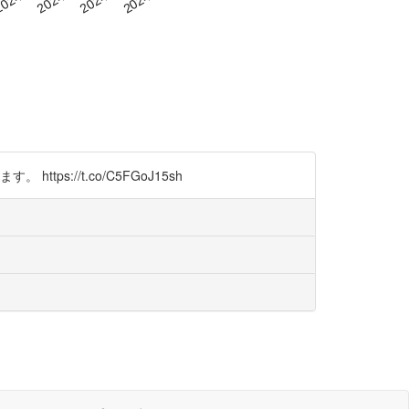
://t.co/C5FGoJ15sh