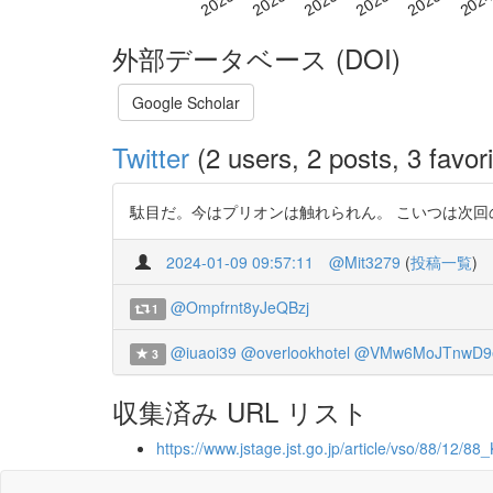
外部データベース (DOI)
Google Scholar
Twitter
(2 users, 2 posts, 3 favori
駄目だ。今はプリオンは触れられん。 こいつは次回の課題に
2024-01-09 09:57:11
@Mit3279
(
投稿一覧
)
@Ompfrnt8yJeQBzj
1
@iuaoi39
@overlookhotel
@VMw6MoJTnwD9
3
収集済み URL リスト
https://www.jstage.jst.go.jp/article/vso/88/12/8