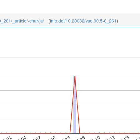
0_261/_article/-char/ja/
(
info:doi/10.20632/vso.90.5-6_261
)