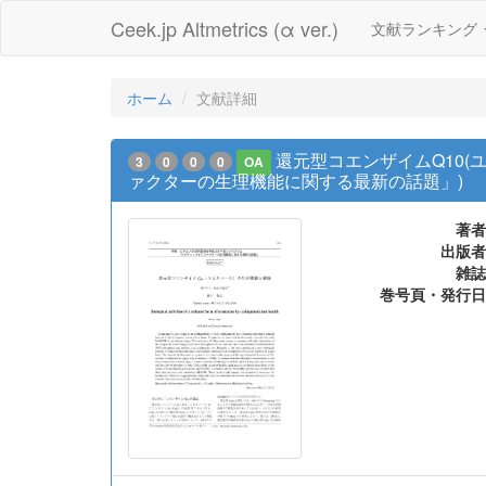
Ceek.jp Altmetrics (α ver.)
文献ランキング
ホーム
文献詳細
還元型コエンザイムQ10(
3
0
0
0
OA
ァクターの生理機能に関する最新の話題」)
著者
出版者
雑誌
巻号頁・発行日