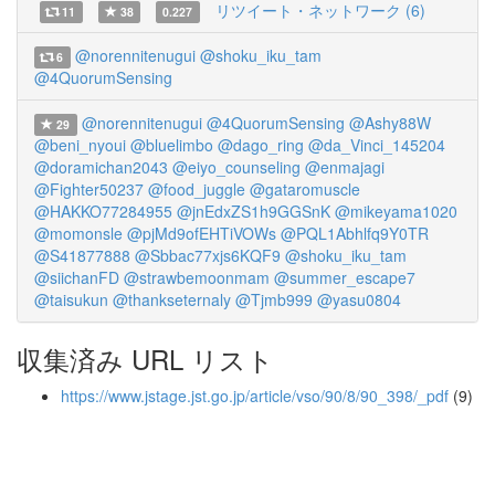
リツイート・ネットワーク (6)
11
38
0.227
@norennitenugui
@shoku_iku_tam
6
@4QuorumSensing
@norennitenugui
@4QuorumSensing
@Ashy88W
29
@beni_nyoui
@bluelimbo
@dago_ring
@da_Vinci_145204
@doramichan2043
@eiyo_counseling
@enmajagi
@Fighter50237
@food_juggle
@gataromuscle
@HAKKO77284955
@jnEdxZS1h9GGSnK
@mikeyama1020
@momonsle
@pjMd9ofEHTiVOWs
@PQL1Abhlfq9Y0TR
@S41877888
@Sbbac77xjs6KQF9
@shoku_iku_tam
@siichanFD
@strawbemoonmam
@summer_escape7
@taisukun
@thankseternaly
@Tjmb999
@yasu0804
収集済み URL リスト
https://www.jstage.jst.go.jp/article/vso/90/8/90_398/_pdf
(9)