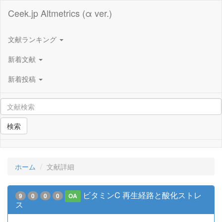
Ceek.jp Altmetrics (α ver.)
文献ランキング
新着文献
新着投稿
検索
ホーム
文献詳細
ビタミンC 再生経路と酸化ストレ
9
0
0
0
OA
ス