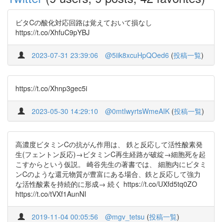
ビタCの酸化対応回路は覚えておいて損なし
https://t.co/XhfuC9pYBJ
2023-07-31 23:39:06
@5iik8xcuHpQOed6
(
投稿一覧
)
https://t.co/Xhnp3gec5i
2023-05-30 14:29:10
@0mtIwyrtsWmeAIK
(
投稿一覧
)
高濃度ビタミンCの抗がん作用は、 鉄と反応して活性酸素発
生(フェントン反応)→ビタミンC再生経路が破綻→細胞死を起
こすからという仮説。 崎谷先生の著書では、 細胞内にビタミ
ンCのような還元物質が豊富にある場合、鉄と反応して強力
な活性酸素を持続的に形成→ 続く https://t.co/UXfd5tq0ZO
https://t.co/tVXf1AunNI
2019-11-04 00:05:56
@mgv_tetsu
(
投稿一覧
)