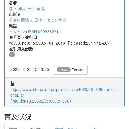
著者
森下 雄太
田井 章博
出版者
公益社団法人 日本ビタミン学会
雑誌
ビタミン
(
ISSN:0006386X
)
巻号頁・発行日
vol.90, no.8, pp.398-401, 2016 (Released:2017-12-26)
被引用文献数
1
2023-10-24 15:43:55
Twitter
9 + 42
https://www.jstage.jst.go.jp/article/vso/90/8/90_398/_article/-
char/ja/
(
info:doi/10.20632/vso.90.8_398
)
言及状況