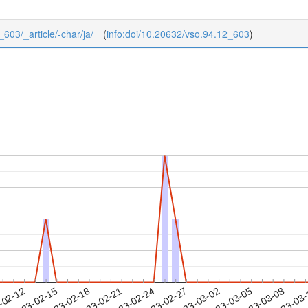
_603/_article/-char/ja/
(
info:doi/10.20632/vso.94.12_603
)
2023-03-05
2023-03-08
2023-03
-02-12
2
2023-02-15
2023-02-18
2023-02-21
2023-02-24
2023-02-27
2023-03-02