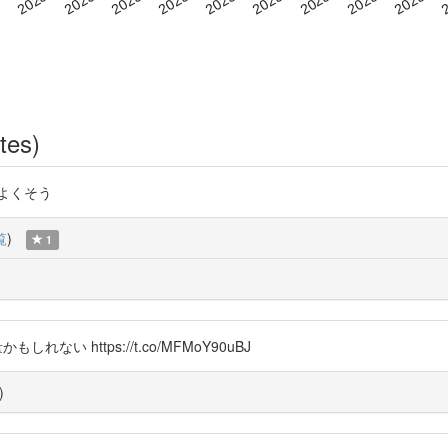
tes)
みてよくそう
覧
)
1
 https://t.co/MFMoY90uBJ
)