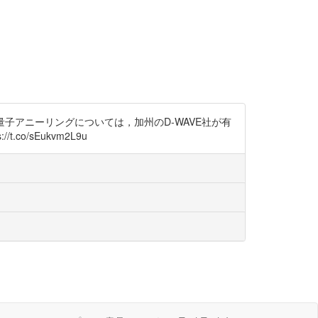
量子アニーリングについては，加州のD-WAVE社が有
t.co/sEukvm2L9u