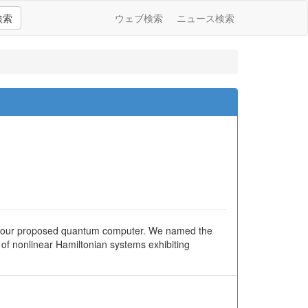
検索
ウェブ検索
ニュース検索
 by our proposed quantum computer. We named the
n of nonlinear Hamiltonian systems exhibiting