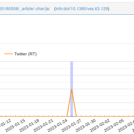
_20180508/_article/-char/ja/
(
info:doi/10.1380/vss.63.129
)
Twitter (RT)
2023-02-02
2023-02-05
2023-02
-01-12
2
2023-01-15
2023-01-18
2023-01-21
2023-01-24
2023-01-27
2023-01-30