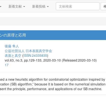
新着文献
新着投稿
ンの原理と応用
後藤 隼人
公益社団法人 日本表面真空学会
表面と真空
(
ISSN:24335835
)
vol.63, no.3, pp.129-133, 2020-03-10 (Released:2020-03-10)
17
ed a new heuristic algorithm for combinatorial optimization inspired
rcation (SB) algorithm,” because it is based on the numerical simulatio
sent the principle, performance, and applications of our SB machine.