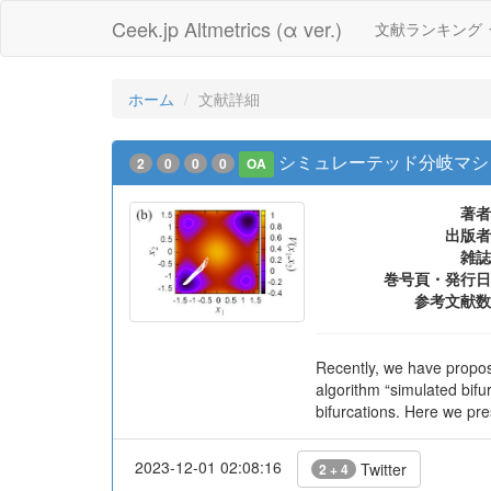
Ceek.jp Altmetrics (α ver.)
文献ランキング
ホーム
文献詳細
シミュレーテッド分岐マシ
2
0
0
0
OA
著者
出版者
雑誌
巻号頁・発行日
参考文献数
Recently, we have propos
algorithm “simulated bifu
bifurcations. Here we pre
2023-12-01 02:08:16
Twitter
2 + 4