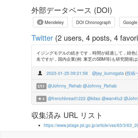
外部データベース (DOI)
Mendeley
DOI Chronograph
Google
4
Twitter
(2 users, 4 posts, 4 favori
イジングモデルの続きです．時間が経過して，紺色(スピ
名ですが，国内企業(例: 東芝のSBM等)も研究開発は続けているようです．#
2023-01-25 09:21:58
@jay_kumogata
(
投稿
@Johnny_Rehab
@Johnny_Rehab
3
@frenchbread1222
@kitao
@wan4fu2
@John
4
収集済み URL リスト
https://www.jstage.jst.go.jp/article/vss/63/3/63