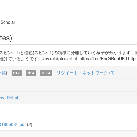
 Scholar
tes)
ン: -1)と橙色(スピン: 1)の領域に分離していく様子が分かります．
pyxel #pixelart cf. https://t.co/FhrGRqpUKJ https://
一覧
)
リツイート・ネットワーク (3)
2
4
0.354
ny_Rehab
_20180508/_pdf
(2)