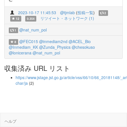
2023-10-17 11:45:53
@tjmlab
(
投稿一覧
)
2
リツイート・ネットワーク (1)
12
0.354
@nat_num_pol
1
@FEC015
@inmediam2nd
@ACEL_Bio
8
@Inmediam_KK
@Zunda_Physics
@chesokuso
@lonicerana
@nat_num_pol
収集済み URL リスト
https://www.jstage.jst.go.jp/article/vss/66/10/66_20181148/_art
char/ja
(2)
ヘルプ