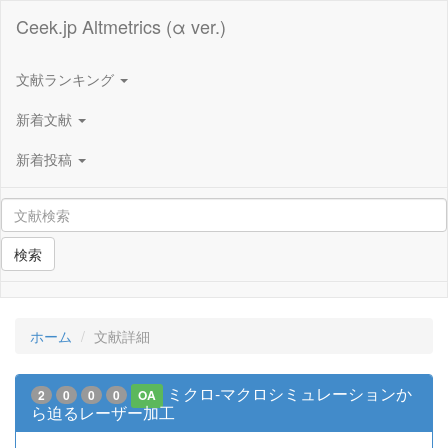
Ceek.jp Altmetrics (α ver.)
文献ランキング
新着文献
新着投稿
検索
ホーム
文献詳細
ミクロ-マクロシミュレーションか
2
0
0
0
OA
ら迫るレーザー加工