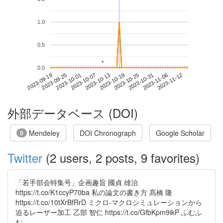
1.0
0.5
*
*
0.0
2023-11-06
2023-09-19
2023-10-07
2023-10-25
2023-11-12
2023-09-25
2023-10-13
2023-10-31
2023-10-01
2023-10-19
外部データベース (DOI)
Mendeley
DOI Chronograph
Google Scholar
0
Twitter
(2 users, 2 posts, 9 favorites)
「若手部会特集号」企画趣旨 國貞 雄治
https://t.co/K1ccyP70ba 私の論文の書き方 髙橋 隆
https://t.co/10tXrBfRrD ミクロ-マクロシミュレーションから
迫るレーザー加工 乙部 智仁 https://t.co/GfbKpm9ikP ふむふ
む