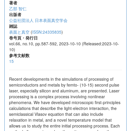
著者
乙部 智仁
出版者
公益社団法人 日本表面真空学会
雑誌
表面と真空
(
ISSN:24335835
)
巻号頁・発行日
vol.66, no.10, pp.587-592, 2023-10-10 (Released:2023-10-
10)
参考文献数
15
Recent developments in the simulations of processing of
semiconductors and metals by femto- (10-15) second pulse
laser, especially silicon and aluminum, are presented. Laser
processing is a complex process involving nonlinear
phenomena. We have developed microscopic first-principles
calculations that describe the light-electron interaction, the
semiclassical Vlasov equation that can also include
relaxation in metal, and a novel temperature model that
allows us to study the entire initial processing process. Each