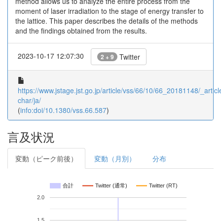
method allows us to analyze the entire process from the
moment of laser irradiation to the stage of energy transfer to
the lattice. This paper describes the details of the methods
and the findings obtained from the results.
2023-10-17 12:07:30
Twitter
2 + 9
https://www.jstage.jst.go.jp/article/vss/66/10/66_20181148/_articl
char/ja/
(
info:doi/10.1380/vss.66.587
)
言及状況
変動（ピーク前後）
変動（月別）
分布
合計
Twitter (通常)
Twitter (RT)
2.0
1.5