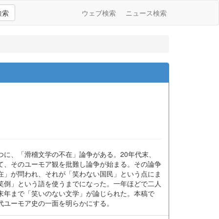
検索
ウェブ検索
ニュース検索
つに、「滑稽文学の不在」論争がある。20年代末、
て、そのユーモア観を批難し論争が始まる。その論争
在」が問われ、それが「笑わない国民」という点にま
笑倒」という語を使うまでになった。一年ほどで二人
末年まで「笑いのない文学」が論じられた。本稿で
代ユーモア史の一面を明らかにする。