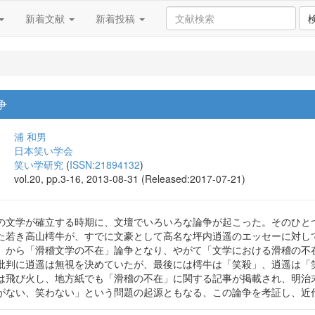
新着文献
新着投稿
争
浦 和男
日本笑い学会
笑い学研究
(
ISSN:21894132
)
vol.20, pp.3-16, 2013-08-31 (Released:2017-07-21)
の文学が確立する時期に、文壇でいろいろな論争が起こった。そのひと
た若き高山樗牛が、すでに文豪として高名な坪内逍遥のエッセーに対し
」から「滑稽文学の不在」論争となり、やがて「文学における滑稽の不
批判に逍遥は無視を決めていたが、最後には樗牛は「笑殺」、逍遥は「
は飛び火し、地方紙でも「滑稽の不在」に関する記事が掲載され、明治
がない、笑わない」という問題の起源ともなる、この論争を考証し、近