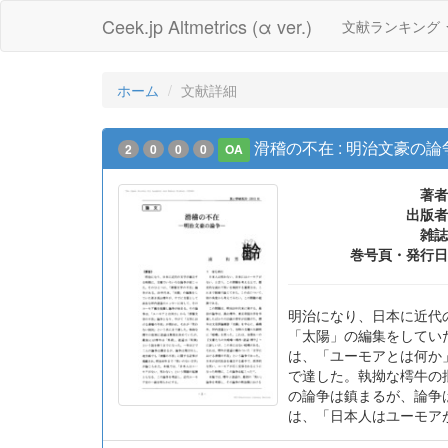
Ceek.jp Altmetrics (α ver.)
文献ランキング
ホーム
文献詳細
滑稽の不在 : 明治文豪の論
2
0
0
0
OA
著者
出版者
雑誌
巻号頁・発行日
明治になり、日本に近代
「太陽」の編集をしてい
は、「ユーモアとは何か
で達した。執拗な樗牛の
の論争は鎮まるが、論争
は、「日本人はユーモア