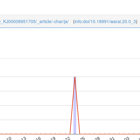
/20_KJ00008951705/_article/-char/ja/
(
info:doi/10.18991/warai.20.0_3
)