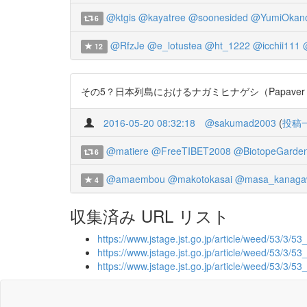
@ktgis
@kayatree
@soonesided
@YumiOkan
6
@RfzJe
@e_lotustea
@ht_1222
@icchii111
12
その5？日本列島におけるナガミヒナゲシ（Papaver du
2016-05-20 08:32:18
@sakumad2003
(
投稿
@matiere
@FreeTIBET2008
@BiotopeGarde
6
@amaembou
@makotokasai
@masa_kanaga
4
収集済み URL リスト
https://www.jstage.jst.go.jp/article/weed/53/3/53
https://www.jstage.jst.go.jp/article/weed/53/3/5
https://www.jstage.jst.go.jp/article/weed/53/3/5