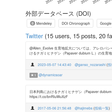
外部データベース (DOI)
Mendeley
DOI Chronograph
Google
0
Twitter
(15 users, 15 posts, 20 fa
@Alien_Evolve 生育地拡大については、アレ
けるナガミヒナゲシ（Papaver dubium L.）の生育地の拡大, 雑
2023-05-07 14:43:40
@ganso_nozarashi
(
投
@dynamicsoar
1
日本列島におけるナガミヒナゲシ（Papaver dubium L.
https://t.co/bnRIuWuXzF
2017-05-06 21:56:48
@hajimebs
(
投稿一覧
)