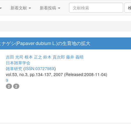
新着文献
新着投稿
(Papaver dubium L.)の生育地の拡大
吉田 光司
根本 正之
鈴木 貢次郎
藤井 義晴
日本雑草学会
雑草研究
(
ISSN:0372798X
)
vol.53, no.3, pp.134-137, 2007 (Released:2008-11-04)
9
2
2