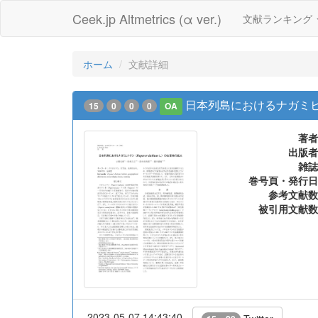
Ceek.jp Altmetrics (α ver.)
文献ランキング
ホーム
文献詳細
日本列島におけるナガミヒナゲシ
15
0
0
0
OA
著者
出版者
雑誌
巻号頁・発行日
参考文献数
被引用文献数
2023-05-07 14:43:40