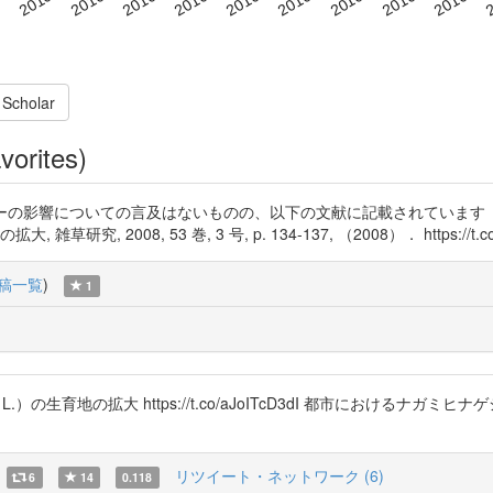
 Scholar
vorites)
ロパシーの影響についての言及はないものの、以下の文献に記載されています（特に
草研究, 2008, 53 巻, 3 号, p. 134-137, （2008）． https://t.c
稿一覧
)
1
）の生育地の拡大 https://t.co/aJoITcD3dI 都市におけるナガミヒナゲシ
リツイート・ネットワーク (6)
6
14
0.118