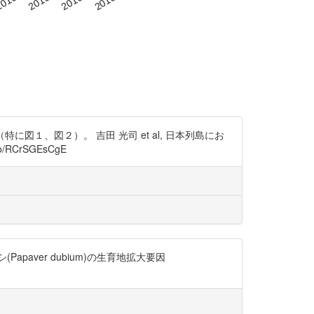
図１、図２）。 吉田 光司 et al, 日本列島にお
o/RCrSGEsCgE
(Papaver dubium)の生育地拡大要因