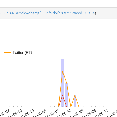
3_3_134/_article/-char/ja/
(
info:doi/10.3719/weed.53.134
)
Twitter (RT)
2016-05-28
2016-05-31
2016-06
-05-07
2
2016-05-10
2016-05-13
2016-05-16
2016-05-19
2016-05-22
2016-05-25