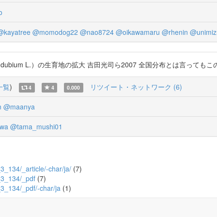
o
@kayatree
@momodog22
@nao8724
@oikawamaru
@rhenin
@unimiz
bium L.）の生育地の拡大 吉田光司ら2007 全国分布とは言ってもこの時点では結
一覧
)
リツイート・ネットワーク (6)
4
4
0.000
n
@maanya
wa
@tama_mushi01
_3_134/_article/-char/ja/
(7)
3_3_134/_pdf
(7)
3_3_134/_pdf/-char/ja
(1)