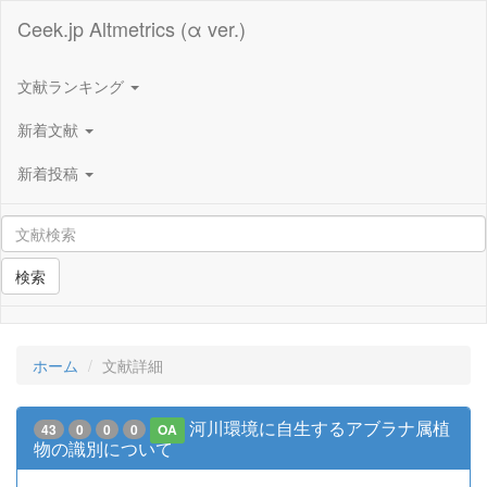
Ceek.jp Altmetrics (α ver.)
文献ランキング
新着文献
新着投稿
検索
ホーム
文献詳細
河川環境に自生するアブラナ属植
43
0
0
0
OA
物の識別について