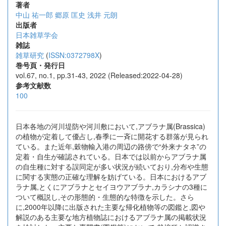
著者
中山 祐一郎
郷原 匡史
浅井 元朗
出版者
日本雑草学会
雑誌
雑草研究
(
ISSN:0372798X
)
巻号頁・発行日
vol.67, no.1, pp.31-43, 2022 (Released:2022-04-28)
参考文献数
100
日本各地の河川堤防や河川敷において,アブラナ属(Brassica)
の植物が定着して優占し,春季に一斉に開花する群落が見られ
ている。また近年,穀物輸入港の周辺の路傍で“外来ナタネ”の
定着・自生が確認されている。日本では以前からアブラナ属
の自生種に対する誤同定が多い状況が続いており,分布や生態
に関する実態の正確な理解を妨げている。日本におけるアブ
ラナ属,とくにアブラナとセイヨウアブラナ,カラシナの3種に
ついて概説し,その形態的・生態的な特徴を示した。さら
に,2000年以降に出版された主要な帰化植物等の図鑑と,図や
解説のある主要な地方植物誌におけるアブラナ属の掲載状況