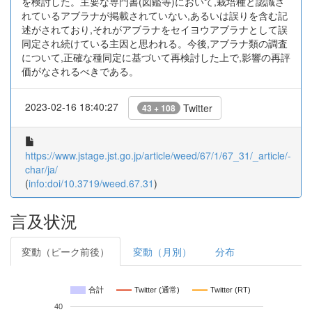
を検討した。主要な専門書(図鑑等)において,栽培種と認識さ
れているアブラナが掲載されていない,あるいは誤りを含む記
述がされており,それがアブラナをセイヨウアブラナとして誤
同定され続けている主因と思われる。今後,アブラナ類の調査
について,正確な種同定に基づいて再検討した上で,影響の再評
価がなされるべきである。
2023-02-16 18:40:27
Twitter
43 + 108
https://www.jstage.jst.go.jp/article/weed/67/1/67_31/_article/-
char/ja/
(
info:doi/10.3719/weed.67.31
)
言及状況
変動（ピーク前後）
変動（月別）
分布
合計
Twitter (通常)
Twitter (RT)
40