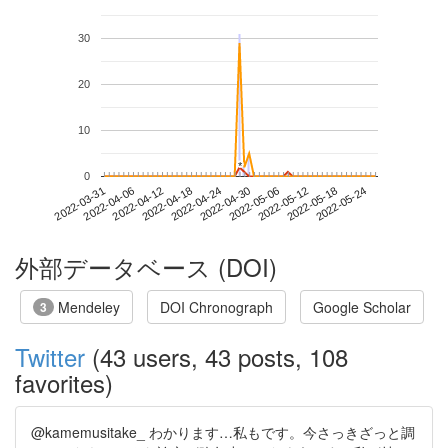
30
20
10
*
*
0
2022-05-18
2022-03-31
2022-04-18
2022-05-06
2022-05-24
2022-04-06
2022-04-24
2022-05-12
2022-04-12
2022-04-30
外部データベース (DOI)
Mendeley
DOI Chronograph
Google Scholar
3
Twitter
(43 users, 43 posts, 108
favorites)
@kamemusitake_ わかります…私もです。今さっきざっと調