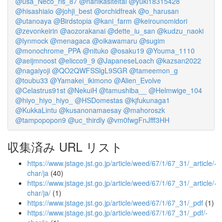
@usa_Neco_ris_87
@nanikasiteitai
@yuki18315428
@hisashiaio
@johji_best
@orchidfreak
@o_harusan
@utanoaya
@Birdstopia
@kani_farm
@keirounomidori
@zevonkeirin
@aozorakanai
@dette_iu_san
@kudzu_naoki
@lynmock
@menagaca
@oikawamaru
@sugim
@monochrome_PPA
@nituko
@osaku19
@Youma_1110
@aeijmnoost
@elicco9_9
@JapaneseLoach
@kazsan2022
@nagaiyoji
@QO2QWFSSlgL9SGR
@tameemon_g
@toubu33
@Yamakei_ikimono
@Alien_Evolve
@Celastrus91st
@NekuiH
@tamushiba__
@Helmwige_104
@hiyo_hiyo_hiyo_
@HSDomestas
@kjfukunaga1
@KukkaLintu
@kusanonamaesay
@mahoroszk
@tampopopon9
@uc_thirdly
@vm0fwgFnJfff3HH
収集済み URL リスト
https://www.jstage.jst.go.jp/article/weed/67/1/67_31/_article/-
char/ja
(40)
https://www.jstage.jst.go.jp/article/weed/67/1/67_31/_article/-
char/ja/
(1)
https://www.jstage.jst.go.jp/article/weed/67/1/67_31/_pdf
(1)
https://www.jstage.jst.go.jp/article/weed/67/1/67_31/_pdf/-