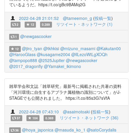
ているようだ。https://t.co/gBc9BAMq2G
2022-04-28 21:01:52
@tameemon_g
(
投稿一覧
)
リツイート・ネットワーク (1)
2
12
0.289
@newgascooker
1
@jiro_tyan
@tkhkisi
@mizuno_masami
@Kakutan00
12
@HarooGlass
@kusagame2004
@llLezoWtLgXOQh
@tampopo888
@2525Jupiter
@newgascooker
@2017_dragonfly
@Yamakei_ikimono
雑草学会和文誌「雑草研究」最新号に掲載された共著の資料
「河川環境に自生するアブラナ属植物の識別について」がJ-
STAGEでも公開されました。 https://t.co/85s3G7sVfA
2022-04-28 07:43:10
@asaimotoaki
(
投稿一覧
)
リツイート・ネットワーク (36)
37
104
0.369
@hoya_japonica
@masuda_ko_1
@satoCorydalis
36