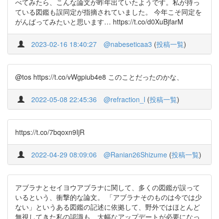
べてみたら、こんな論文が昨年出ていたようです。私が持っ
ている図鑑も誤同定が指摘されていました。 今年こそ同定を
がんばってみたいと思います… https://t.co/d0XuBjfarM
2023-02-16 18:40:27
@nabeseticaa3
(
投稿一覧
)
@tos https://t.co/vWgpiub4e8 このことだったのかな、
2022-05-08 22:45:36
@refraction_l
(
投稿一覧
)
https://t.co/7bqoxn9IjR
2022-04-29 08:09:06
@Ranian26Shizume
(
投稿一覧
)
アブラナとセイヨウアブラナに関して、多くの図鑑が誤って
いるという、衝撃的な論文。 「アブラナそのものは今では少
ない」というある図鑑の記述に依拠して、野外ではほとんど
無視してきた私の認識も、大幅なアップデートが必要になっ