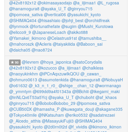
@42x8192x12
@okimasayaodajo
@a_iijimaa1
@L_rugosa
@hanamogura8
@ayaka_U_T
@ginryou715
@ipomoea_sativa
@vertical06
@yasukichi_kyoto
@SHIMAQ404
@hisashiaio
@johji_best
@orchidfreak
@lynmock
@fortunathefate
@sugim
@Mushi_Kurotowa
@elicco9_9
@JapaneseLoach
@akikoti88
@Yamakei_ikimono
@Celastrus91st
@tamushiba__
@mahoroszk
@Acleris
@taiyakiiida
@Baboon_sai
@daicha05
@nao8724
@Ievrem
@hoya_japonica
@satoCorydalis
90
@42x8192x12
@kozucco
@a_iijimaa1
@chalkless
@naoyukinkhm
@iPCnAqxzuwIkQOU
@_cawan_
@ohmuro0613
@asumotenkida
@hanamogura8
@NobuyaH
@o61632
@_k3_n_1_r0_
@shige__chan_12
@wormanago
@_ymmtym
@699dd9a4f01343a
@BBchiii
@ikegami_maki
@inNLQx6T53a5Ycj
@ayaka_U_T
@chuboht
@af_khaos
@ginryou715
@BoboboBobobo_29
@ipomoea_sativa
@CUB50DX
@hamasha_P
@kuwagata_douji
@akagane335
@Tokyo40mile
@NKatsuham
@eriko0532
@sadatrezaei
@_Alcedo_atthis
@MasayukiFujii3
@SHIMAQ404
@yasukichi_kyoto
@2d0rn0t2d
@f_vividis
@ikimono_ikimon