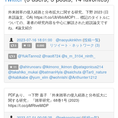
外来雑草の侵入経路と分布拡大に関する研究。下野 2023 (日
本語論文、OA) https://t.co/UbVbIoMOP1… 標記のタイトルに
ついての、著者の研究内容を中心に解説された総説論文です
ね。#論文紹介
2023-07-16 18:01:00
@naoyukinkhm
(
投稿一覧
)
リツイート・ネットワーク (3)
3
13
0.000
@YukiTanno2
@nao8724
@s_m_3104_ninth_
3
@ahirunoaru
@ikimono_ikimon
@patagonicus214
11
@takahiko_mukai
@batmanHyla
@saichuta
@Tar0_nature
@rkabikabe
@yum_elm
@wohnishi
@Anthunter1212
PDFあり。 ⇒下野 嘉子 「外来雑草の侵入経路と分布拡大に
関する研究」 『雑草研究』68巻1号 (2023)
https://t.co/pMRtveMiDP
2023-07-01 00:05:25
@nekonoizumi
(
投稿一覧
)