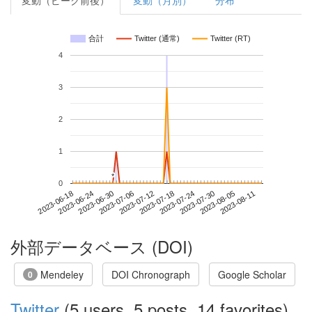
変動（ピーク前後）
変動（月別）
分布
合計
Twitter (通常)
Twitter (RT)
4
3
2
1
*
*
0
2023-08-05
2023-06-18
2023-07-06
2023-07-24
2023-08-11
2023-06-24
2023-07-12
2023-07-30
2023-06-30
2023-07-18
外部データベース (DOI)
Mendeley
DOI Chronograph
Google Scholar
0
Twitter
(5 users, 5 posts, 14 favorites)