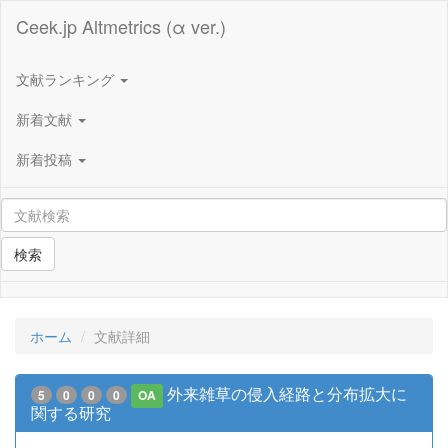
Ceek.jp Altmetrics (α ver.)
文献ランキング
新着文献
新着投稿
検索
ホーム
文献詳細
外来雑草の侵入経路と分布拡大に
5
0
0
0
OA
関する研究