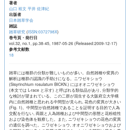
著者
山口 裕文
平井 佐津紀
出版者
日本雑草学会
雑誌
雑草研究
(
ISSN:0372798X
)
巻号頁・発行日
vol.32, no.1, pp.38-45, 1987-05-26 (Released:2009-12-17)
参考文献数
18
雑草には種群の分類が難しいものが多い。自然雑種や変異の
解析は種群の認識の手助けになる。ニワゼキショウ
(Sisyrinchium rosulatum BICKN.) にはオオニワゼキショウ
(本文では L-race と示す) と呼ばれる類似品があり, 分類学的
な検討が望まれている。この二群が混生する大阪府立大学構
内に自然雑種と思われる中間型が見られ, 花色の変異が大きい
(Fig. 1)。中間型が自然雑種であることを証明する目的で人為
交配を行ない, 両親と人為雑種および中間型の形態と花粉稔性
および染色体を観察した。また, ニワゼキショウの花色の変異
の遺伝を調べた。ニワゼキショウ, オオニワゼキショウおよび