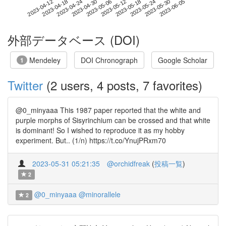
2023-05-30
2023-04-12
2023-04-30
2023-05-18
2023-06-05
2023-04-18
2023-05-06
2023-05-24
2023-04-24
2023-05-12
外部データベース (DOI)
Mendeley
DOI Chronograph
Google Scholar
1
Twitter
(2 users, 4 posts, 7 favorites)
@0_minyaaa This 1987 paper reported that the white and
purple morphs of Sisyrinchium can be crossed and that white
is dominant! So I wished to reproduce it as my hobby
experiment. But.. (1/n) https://t.co/YnujPRxm70
2023-05-31 05:21:35
@orchidfreak
(
投稿一覧
)
2
@0_minyaaa
@minorallele
2