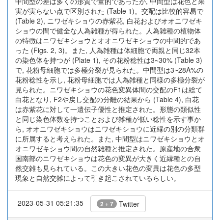
中間型の差は多くの形質で量的であったが, 中間型は花色と果
実が実らない点で区別された (Table 1)。交配は比較的容易で
(Table 2), ニワゼキショウの赤紫花, 白花およびオオニワゼキ
ショウの間で健全な人為雑種が得られた。人為雑種の植物体
の特徴はニワゼキショウとオオニワゼキショウの中間的であ
った (Figs. 2, 3)。また, 人為雑種は体細胞で両親と同じ32本
の染色体を持つが (Plate 1), その花粉稔性は3~30% (Table 3)
で, 花粉母細胞では多極分裂が見られた。中間型は3~28A%の
花粉稔性を示し, 花粉母細胞では人為雑種と同様の多極分裂が
見られた。ニワゼキショウの花色変異体間の交配のF1は総て
白花となり, F2や戻し交配の分離の結果から (Table 4), 白花
は赤紫花に対して一遺伝子優性と推定された。形態の類似性
と同じ染色体数を持つことおよび雑種が低い稔性を示す事か
ら, オオニワゼキショウはニワゼキショウに近縁の別の分類群
に所属すると考えられた。また, 中間型はニワゼキショウとオ
オニワゼキショウ間の自然雑種と推定された。原産地の合衆
国南部のニワゼキショウは花色の変異が大きく近縁種との自
然交雑も見られている。この大きい花色の変異は花色の多型
現象と自然交雑によって引き起こされているらしい。
2023-05-31 05:21:35
Twitter
2 + 7