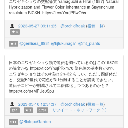
ニワゼキショウの交配論文 Yamaguchi & Hirai (1987) Natural
Hybridization and Flower Color Inheritance in Sisyrinchium
rosulatum BICKN. https://t.co/YnujPRwOhs
2023-05-27 09:11:25
@orchidfreak
(
投稿一覧
)
3
@genlisea_8931
@kjfukunaga1
@mt_plants
3
日本のニワゼキショウ類で遺伝を調べているのはこの1987年
の論文かな https://t.co/YnujPRxm70 染色体の基本数が8で、
ニワゼキショウはその4倍の 2n=32 らしい。ただし四倍体だ
と、交配F2世代で花色が3:1分離することが説明できない。
遺伝子コピーが削減されて二倍体化しつつあるのかも？
https://t.co/84MFUe0Spu
2023-05-10 12:34:37
@orchidfreak
(
投稿一覧
)
リツイート・ネットワーク (1)
1
2
0.707
@BiotopeGarden
1