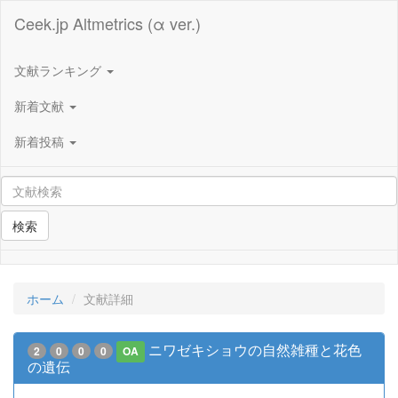
Ceek.jp Altmetrics (α ver.)
文献ランキング
新着文献
新着投稿
検索
ホーム
文献詳細
ニワゼキショウの自然雑種と花色
2
0
0
0
OA
の遺伝