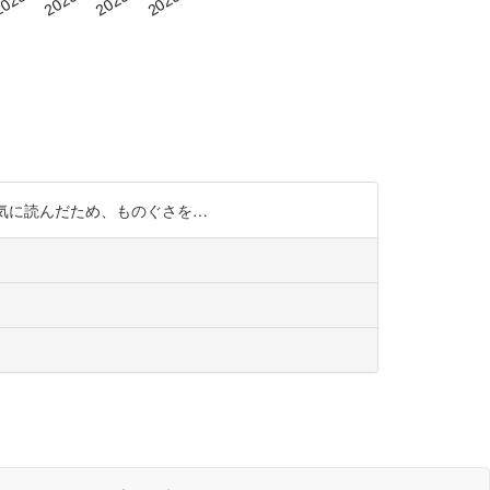
寝る前に論文読む 一気に読んだため、ものぐさを…