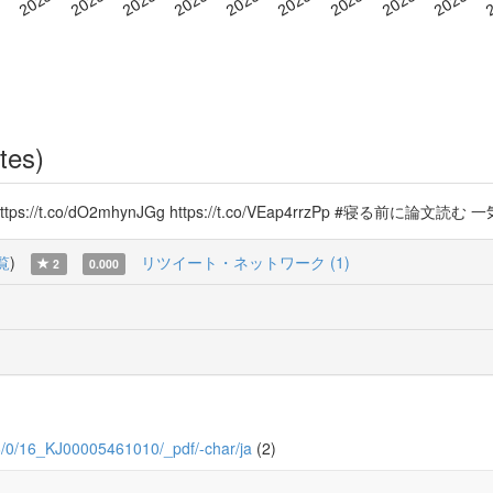
tes)
sx8W8H https://t.co/dO2mhynJGg https://t.co/VEap4rrzPp #
覧
)
リツイート・ネットワーク (1)
2
0.000
/16/0/16_KJ00005461010/_pdf/-char/ja
(2)