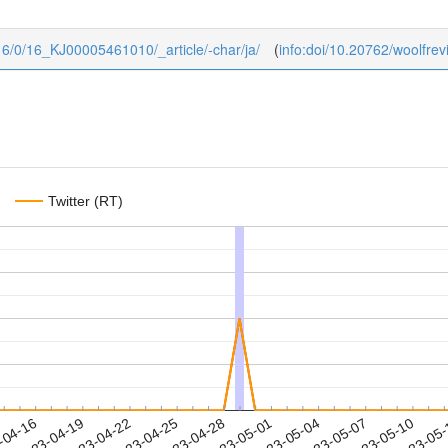
w/16/0/16_KJ00005461010/_article/-char/ja/
(
info:doi/10.20762/woolfre
Twitter (RT)
2023-05-07
2023-05-10
2023-05
-04-16
2
2023-04-19
2023-04-22
2023-04-25
2023-04-28
2023-05-01
2023-05-04