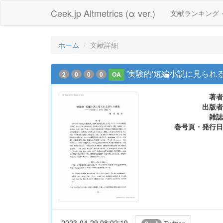
Ceek.jp Altmetrics (α ver.)
文献ランキング
ホーム
文献詳細
'実験的'短編小説に見られ
2
0
0
0
OA
著者
出版者
雑誌
巻号頁・発行日
2023-04-29 08:02:19