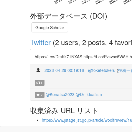
外部データベース (DOI)
Google Scholar
Twitter
(2 users, 2 posts, 4 favori
https://t.co/DmKk71NXAS https://t.co/Pzkv
2023-04-29 00:19:16
@toketetokeru
(
投稿一
1
@Konatsu2023
@Dr_idealism
2
収集済み URL リスト
https://www.jstage.jst.go.jp/article/woolfreview