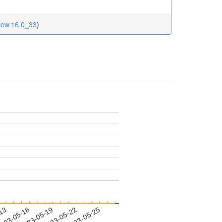
view.16.0_33
)
-13
023-05-16
2023-05-19
2023-05-22
2023-05-25