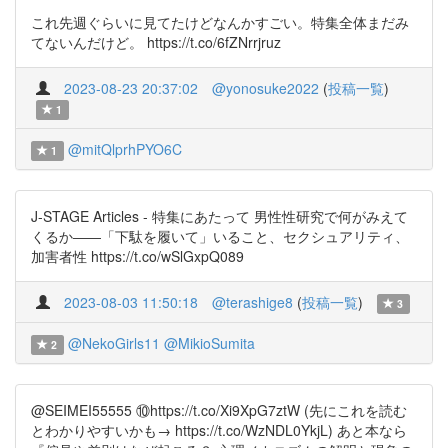
これ先週ぐらいに見てたけどなんかすごい。特集全体まだみ
てないんだけど。 https://t.co/6fZNrrjruz
2023-08-23 20:37:02
@yonosuke2022
(
投稿一覧
)
1
@mitQlprhPYO6C
1
J-STAGE Articles - 特集にあたって 男性性研究で何がみえて
くるか――「下駄を履いて」いること、セクシュアリティ、
加害者性 https://t.co/wSlGxpQ089
2023-08-03 11:50:18
@terashige8
(
投稿一覧
)
3
@NekoGirls11
@MikioSumita
2
@SEIMEI55555 ⑩https://t.co/Xi9XpG7ztW (先にこれを読む
とわかりやすいかも→ https://t.co/WzNDL0YkjL) あと本なら