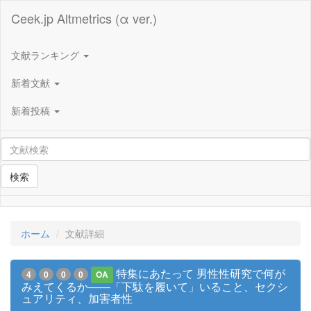
Ceek.jp Altmetrics (α ver.)
文献ランキング
新着文献
新着投稿
検索
ホーム
文献詳細
特集にあたって 男性性研究で何が
4
0
0
0
OA
みえてくるか――「下駄を履いて」いること、セクシ
ュアリティ、加害者性