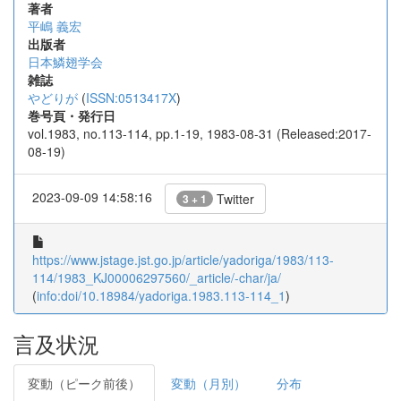
著者
平嶋 義宏
出版者
日本鱗翅学会
雑誌
やどりが
(
ISSN:0513417X
)
巻号頁・発行日
vol.1983, no.113-114, pp.1-19, 1983-08-31 (Released:2017-
08-19)
2023-09-09 14:58:16
Twitter
3 + 1
https://www.jstage.jst.go.jp/article/yadoriga/1983/113-
114/1983_KJ00006297560/_article/-char/ja/
(
info:doi/10.18984/yadoriga.1983.113-114_1
)
言及状況
変動（ピーク前後）
変動（月別）
分布