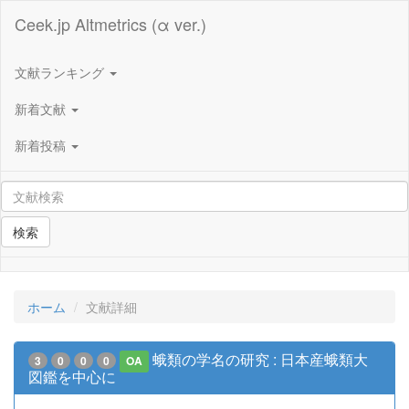
Ceek.jp Altmetrics (α ver.)
文献ランキング
新着文献
新着投稿
検索
ホーム
文献詳細
蛾類の学名の研究 : 日本産蛾類大
3
0
0
0
OA
図鑑を中心に