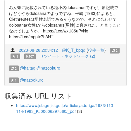
みん蛾に記載されている種小名dolosanusですが、原記載で
はどうやらdolosanaのようですね。平嶋 (1983)によると、
Olethreutesは男性名詞であるそうなので、それに合わせて
dolosana(女性)からdolosanus(男性)に直された、と言うこと
なのでしょうか。 https://t.co/wxU65uPvNq
https://t.co/mpptx7b3NT
2023-08-26 20:34:12
@K_T_bpqd
(
投稿一覧
)
2
リツイート・ネットワーク (2)
1
0.707
@haltaq
@nazookuro
2
@nazookuro
1
収集済み URL リスト
https://www.jstage.jst.go.jp/article/yadoriga/1983/113-
114/1983_KJ00006297560/_pdf
(3)