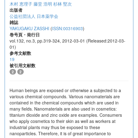
木村 恵理子
藤堂 浩明
杉林 堅次
出版者
公益社団法人 日本薬学会
雑誌
YAKUGAKU ZASSHI
(
ISSN:00316903
)
巻号頁・発行日
vol.132, no.3, pp.319-324, 2012-03-01 (Released:2012-03-
01)
参考文献数
19
被引用文献数
2
2
Human beings are exposed or otherwise a subjected to a
various chemical compounds. Various nanomaterials are
contained in the chemical compounds which are used in
many fields. Nanomaterials are also used in cosmetics:
titanium dioxide and zinc oxide are examples. Consumers
who apply cosmetics to their skin as well as workers at
industrial plants may thus be exposed to these
nanoparticles. Therefore, it is of great importance to