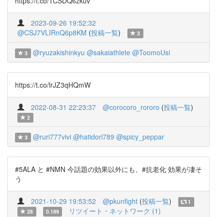
https://t.co/1CSDQ6zkuv
2023-09-26 19:52:32
@CSJ7VLIRnQ6p8KM
(
投稿一覧
)
3
@ryuzakishinkyu
@sakaiathlete
@ToomoUsi
3
https://t.co/lrJZ3qHQmW
2022-08-31 22:23:37
@corocoro_rororo
(
投稿一覧
)
2
@ruri777vivi
@hatidori789
@spicy_peppar
3
#5ALA と #NMN 今話題の効果以外にも、#抗老化 効果が凄そ
う
2021-10-29 19:53:52
@pkunfight
(
投稿一覧
)
1
リツイート・ネットワーク (1)
28
0.189