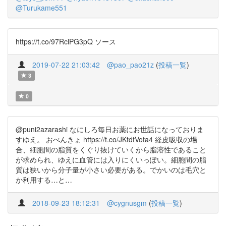
@Turukame551
https://t.co/97RclPG3pQ ソース
2019-07-22 21:03:42
@pao_pao21z
(
投稿一覧
)
3
0
@puni2azarashi なにしろ毎日お薬にお世話になっておりま
すゆえ。 おべんきょ https://t.co/JKtdtVota4 経皮吸収の場
合、細胞間の脂質をくぐり抜けていくから脂溶性であること
が求められ、ゆえに血管には入りにくいっぽい。細胞間の脂
質は狭いから分子量が小さい必要がある。でかいのは毛穴と
か利用する…と…
2018-09-23 18:12:31
@cygnusgm
(
投稿一覧
)