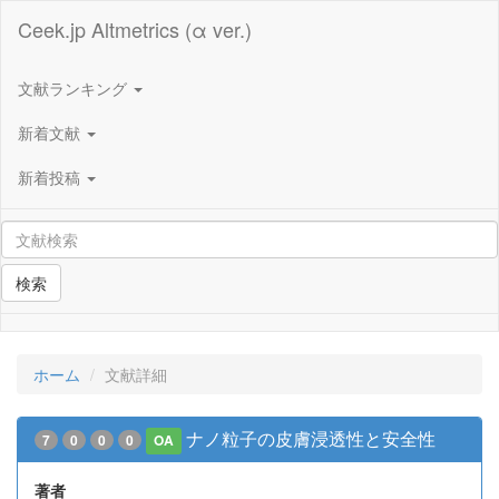
Ceek.jp Altmetrics (α ver.)
文献ランキング
新着文献
新着投稿
検索
ホーム
文献詳細
ナノ粒子の皮膚浸透性と安全性
7
0
0
0
OA
著者