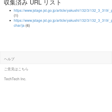
収集済み URL リスト
https://www.jstage.jst.go.jp/article/yakushi/132/3/132_3_319/_
(1)
https://www.jstage.jst.go.jp/article/yakushi/132/3/132_3_319/_
char/ja
(6)
ヘルプ
ご意見はこちら
TechTech Inc.