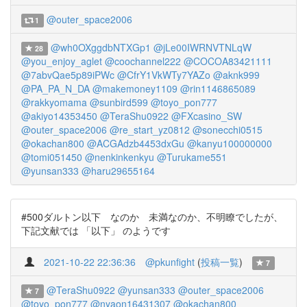
@outer_space2006
1
@wh0OXggdbNTXGp1
@jLe00IWRNVTNLqW
28
@you_enjoy_aglet
@coochannel222
@COCOA83421111
@7abvQae5p89iPWc
@CfrY1VkWTy7YAZo
@aknk999
@PA_PA_N_DA
@makemoney1109
@rin1146865089
@rakkyomama
@sunbird599
@toyo_pon777
@akiyo14353450
@TeraShu0922
@FXcasino_SW
@outer_space2006
@re_start_yz0812
@sonecchi0515
@okachan800
@ACGAdzb4453dxGu
@kanyu100000000
@tomi051450
@nenkinkenkyu
@Turukame551
@yunsan333
@haru29655164
#500ダルトン以下 なのか 未満なのか、不明瞭でしたが、
下記文献では 「以下」 のようです
2021-10-22 22:36:36
@pkunfight
(
投稿一覧
)
7
@TeraShu0922
@yunsan333
@outer_space2006
7
@toyo_pon777
@nyaon16431307
@okachan800