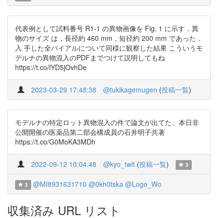
代表例として試料番号 R1-1 の異物画像を Fig. 1 に示す．異
物のサイズ は，長径約 460 mm，短径約 200 mm であった．
入 手した全バイアルについて同様に観察した結果 こういうモ
デルナの異物混入のPDFまでつけて説明してもね
https://t.co/lYD5jOvhDe
2023-03-29 17:48:38
@tukikagemugen
(
投稿一覧
)
モデルナの特定ロット異物混入の件で論文が出てた、本日非
公開開催の医薬品第二部会構成員の石井明子共著
https://t.co/G0MoKA3MDh
2022-09-12 10:04:48
@kyo_twit
(
投稿一覧
)
3
@MI8931631710
@0kh0tska
@Logo_Wo
3
収集済み URL リスト