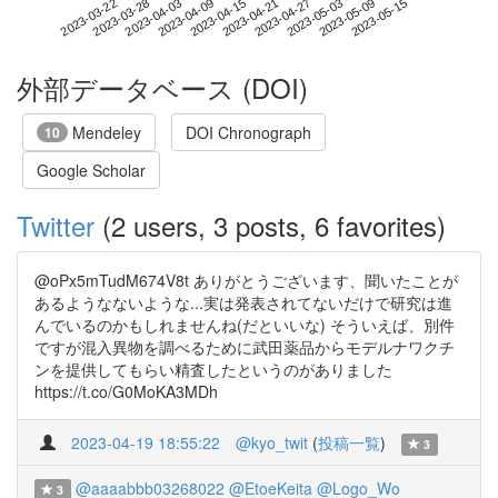
2023-05-09
2023-03-22
2023-04-09
2023-04-27
2023-05-15
2023-03-28
2023-04-15
2023-05-03
2023-04-03
2023-04-21
外部データベース (DOI)
Mendeley
DOI Chronograph
10
Google Scholar
Twitter
(2 users, 3 posts, 6 favorites)
@oPx5mTudM674V8t ありがとうございます、聞いたことが
あるようなないような...実は発表されてないだけで研究は進
んでいるのかもしれませんね(だといいな) そういえば、別件
ですが混入異物を調べるために武田薬品からモデルナワクチ
ンを提供してもらい精査したというのがありました
https://t.co/G0MoKA3MDh
2023-04-19 18:55:22
@kyo_twit
(
投稿一覧
)
3
@aaaabbb03268022
@EtoeKeita
@Logo_Wo
3