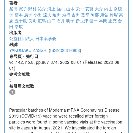
著者
柴田 寛子
野村 祐介
河上 強志
山本 栄一
安藤 大介
内山 奈穂
子
徳本 廣子
小出 達夫
迫田 秀行
吉田 寛幸
阿部 康弘
袴塚 高
志
五十嵐 良明
蓜島 由二
石井 明子
伊豆津 健一
本間 正充
合
田 幸広
出版者
公益社団法人 日本薬学会
雑誌
YAKUGAKU ZASSHI
(
ISSN:00316903
)
巻号頁・発行日
vol.142, no.8, pp.867-874, 2022-08-01 (Released:2022-08-
01)
参考文献数
5
被引用文献数
1
Particular batches of Moderna mRNA Coronavirus Disease
2019 (COVID-19) vaccine were recalled after foreign
particles were found in some vaccine vials at the vaccination
site in Japan in August 2021. We investigated the foreign