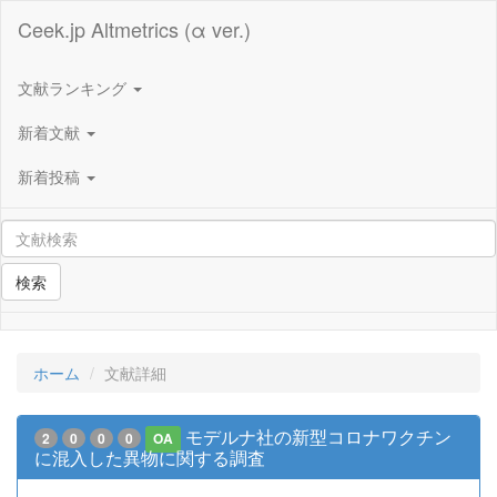
Ceek.jp Altmetrics (α ver.)
文献ランキング
新着文献
新着投稿
検索
ホーム
文献詳細
モデルナ社の新型コロナワクチン
2
0
0
0
OA
に混入した異物に関する調査