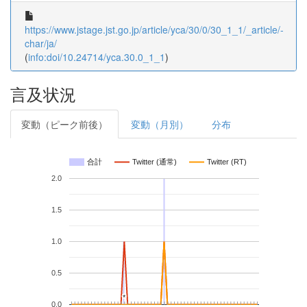
https://www.jstage.jst.go.jp/article/yca/30/0/30_1_1/_article/-
char/ja/
(
info:doi/10.24714/yca.30.0_1_1
)
言及状況
変動（ピーク前後）
変動（月別）
分布
合計
Twitter (通常)
Twitter (RT)
2.0
1.5
1.0
0.5
*
*
0.0