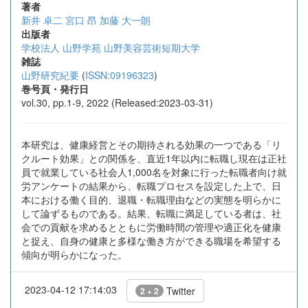
著者
新井 卓二
宮口 昂
加藤 大一朗
出版者
学校法人 山野学苑 山野美容芸術短期大学
雑誌
山野研究紀要
(
ISSN:09196323
)
巻号頁・発行日
vol.30, pp.1-9, 2022 (Released:2023-03-31)
本研究は、健康経営とその期待される効果の一つである「リ
クルート効果」との関係を、直近1年以内に転職し現在は正社
員で就業している社会人1,000名を対象に行った転職者向け就
労アンケートの結果から、転職プロセスを設定した上で、日
本における働く目的、退職・転職理由などの実態を明らかに
して論ずるものである。結果、転職に満足している者は、社
会での貢献を求めるとともに労働時間の管理や適正化を健康
と捉え、自身の健康と多様な働き方ができる職場を希望する
傾向が明らかになった。
2023-04-12 17:14:03
Twitter
2 + 2