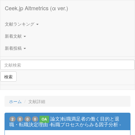
Ceek.jp Altmetrics (α ver.)
文献ランキング
新着文献
新着投稿
検索
ホーム
文献詳細
論文)転職満足者の働く目的と退
2
0
0
0
OA
職・転職決定理由 -転職プロセスからみる因子分析 -