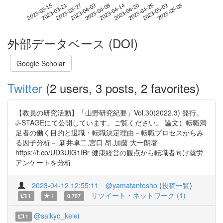
2023-05-02
2023-03-15
2023-04-02
2023-04-20
2023-05-08
2023-03-21
2023-04-08
2023-04-26
2023-03-27
2023-04-14
外部データベース (DOI)
Google Scholar
Twitter
(2 users, 3 posts, 2 favorites)
【教員の研究活動】「山野研究紀要」Vol.30(2022.3) 発行。
J-STAGEにて公開しています。ご覧ください。 論文）転職満
足者の働く目的と退職・転職決定理由－転職プロセスからみ
る因子分析－ 新井卓二,宮口 昂,加藤 大一朗著
https://t.co/UD3UIG1IBr 健康経営の観点から転職者向け就労
アンケートを分析
2023-04-12 12:55:11
@yamatantosho
(
投稿一覧
)
リツイート・ネットワーク (1)
1
1
0.707
@saikyo_keiei
1