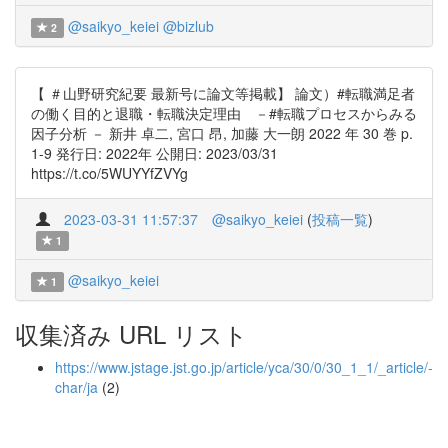
@saikyo_keiei
@bizlub
2
【 ＃山野研究紀要 最新号に論文等掲載】 論文）#転職満足者
の働く目的と退職・転職決定理由 －#転職プロセスからみる
因子分析 － 新井 卓二, 宮口 昂, 加藤 大一朗 2022 年 30 巻 p.
1-9 発行日: 2022年 公開日: 2023/03/31
https://t.co/5WUYYfZVYg
2023-03-31 11:57:37
@saikyo_keiei
(
投稿一覧
)
1
@saikyo_keiei
1
収集済み URL リスト
https://www.jstage.jst.go.jp/article/yca/30/0/30_1_1/_article/-
char/ja
(2)