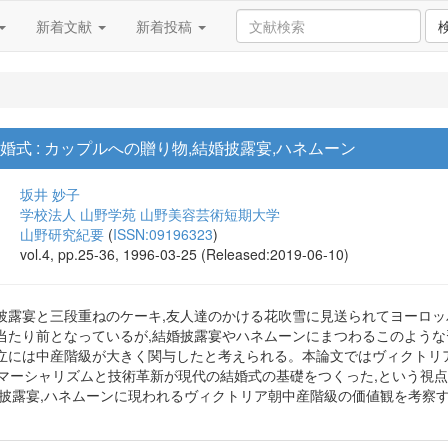
新着文献
新着投稿
婚式 : カップルへの贈り物,結婚披露宴,ハネムーン
坂井 妙子
学校法人 山野学苑 山野美容芸術短期大学
山野研究紀要
(
ISSN:09196323
)
vol.4, pp.25-36, 1996-03-25 (Released:2019-06-10)
披露宴と三段重ねのケーキ,友人達のかける花吹雪に見送られてヨーロ
当たり前となっているが,結婚披露宴やハネムーンにまつわるこのような
立には中産階級が大きく関与したと考えられる。本論文ではヴィクトリ
コマーシャリズムと技術革新が現代の結婚式の基礎をつくった,という視点
婚披露宴,ハネムーンに現われるヴィクトリア朝中産階級の価値観を考察