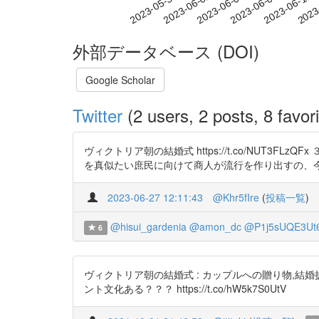
2023-06-05
2023-06-08
2023-06-11
2023
2023-05-30
2023-06-02
外部データベース (DOI)
Google Scholar
Twitter
(2 users, 2 posts, 8 favori
ヴィクトリア朝の結婚式 https://t.co/NU
を真似たい庶民に向けて商人が流行を作り出すの、
2023-06-27 12:11:43
@Khr5fIre
(
投稿一覧
)
@hisui_gardenia
@amon_dc
@P1j5sUQE3Ut
6
ヴィクトリア朝の結婚式 : カップルへの贈り物,
ント文化ある？？？ https://t.co/hW5k7S0UtV