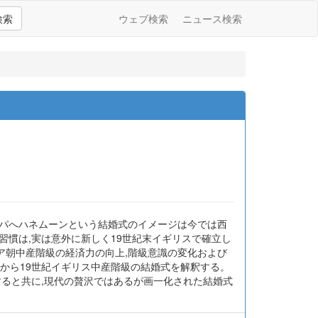
検索
ウェブ検索
ニュース検索
ッパへハネムーンという結婚式のイメージは今では西
習慣は,実は意外に新しく19世紀末イギリスで確立し
ア朝中産階級の経済力の向上,階級意識の変化および
から19世紀イギリス中産階級の結婚式を解釈する。
すると共に,現代の贅沢ではあるが画一化された結婚式