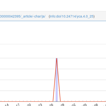
KJ00000042395/_article/-char/ja/
(
info:doi/10.24714/yca.4.0_25
)