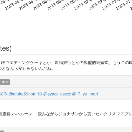
2023-07-05
2023-07-08
2023-07
-06-14
2
2023-06-17
2023-06-20
2023-06-23
2023-06-26
2023-06-29
2023-07-02
tes)
T3FLzQFx ３段ウエディングケーキとか、新婚旅行とかの典型的結婚式、も
今となんら変わらないんだね。
8
68fN
@uruka59nomi59
@ayacelicaxxx
@IR_yu_mori
結婚披露宴,ハネムーン 読みながらジョナサンから貰いたいクリスマスプ