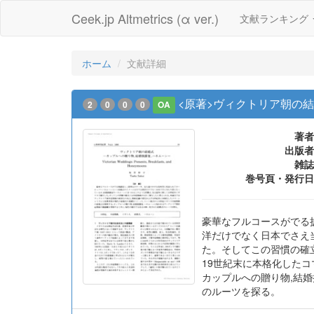
Ceek.jp Altmetrics (α ver.)
文献ランキング
ホーム
文献詳細
<原著>ヴィクトリア朝の結
2
0
0
0
OA
著者
出版者
雑誌
巻号頁・発行日
豪華なフルコースがでる
洋だけでなく日本でさえ
た。そしてこの習慣の確
19世紀末に本格化した
カップルへの贈り物,結
のルーツを探る。