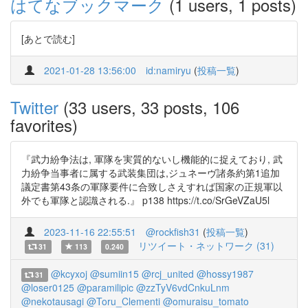
はてなブックマーク
(1 users, 1 posts)
[あとで読む]
2021-01-28 13:56:00
id:namiryu
(
投稿一覧
)
Twitter
(33 users, 33 posts, 106
favorites)
『武力紛争法は, 軍隊を実質的ないし機能的に捉えており, 武
力紛争当事者に属する武装集団は,ジュネーヴ諸条約第1追加
議定書第43条の軍隊要件に合致しさえすれば国家の正規軍以
外でも軍隊と認識される.』 p138 https://t.co/SrGeVZaU5l
2023-11-16 22:55:51
@rockfish31
(
投稿一覧
)
リツイート・ネットワーク (31)
31
113
0.240
@kcyxoj
@sumiin15
@rcj_united
@hossy1987
31
@loser0125
@paramilipic
@zzTyV6vdCnkuLnm
@nekotausagi
@Toru_Clementi
@omuraisu_tomato