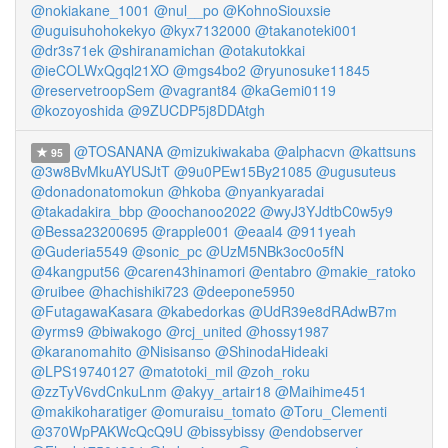
@nokiakane_1001
@nul__po
@KohnoSiouxsie
@uguisuhohokekyo
@kyx7132000
@takanoteki001
@dr3s71ek
@shiranamichan
@otakutokkai
@ieCOLWxQgql21XO
@mgs4bo2
@ryunosuke11845
@reservetroopSem
@vagrant84
@kaGemi0119
@kozoyoshida
@9ZUCDP5j8DDAtgh
@TOSANANA
@mizukiwakaba
@alphacvn
@kattsuns
95
@3w8BvMkuAYUSJtT
@9u0PEw15By21085
@ugusuteus
@donadonatomokun
@hkoba
@nyankyaradai
@takadakira_bbp
@oochanoo2022
@wyJ3YJdtbC0w5y9
@Bessa23200695
@rapple001
@eaal4
@911yeah
@Guderia5549
@sonic_pc
@UzM5NBk3oc0o5fN
@4kangput56
@caren43hinamori
@entabro
@makie_ratoko
@ruibee
@hachishiki723
@deepone5950
@FutagawaKasara
@kabedorkas
@UdR39e8dRAdwB7m
@yrms9
@biwakogo
@rcj_united
@hossy1987
@karanomahito
@Nisisanso
@ShinodaHideaki
@LPS19740127
@matotoki_mil
@zoh_roku
@zzTyV6vdCnkuLnm
@akyy_artair18
@Maihime451
@makikoharatiger
@omuraisu_tomato
@Toru_Clementi
@370WpPAKWcQcQ9U
@bissybissy
@endobserver