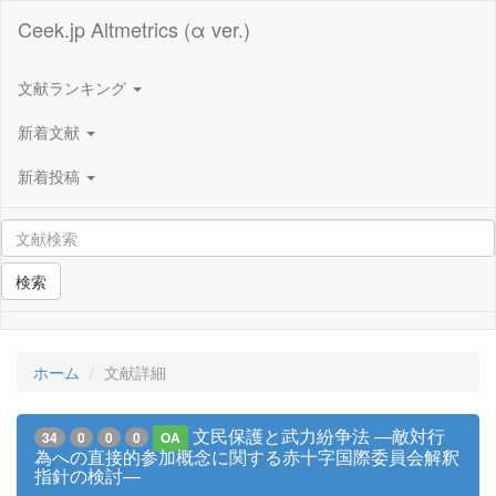
Ceek.jp Altmetrics (α ver.)
文献ランキング
新着文献
新着投稿
検索
ホーム
文献詳細
文民保護と武力紛争法 ―敵対行
34
0
0
0
OA
為への直接的参加概念に関する赤十字国際委員会解釈
指針の検討―