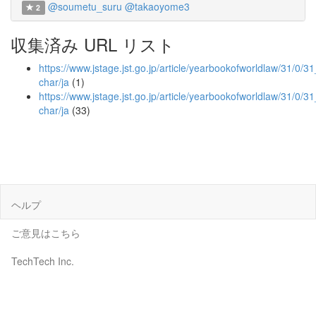
@soumetu_suru
@takaoyome3
2
収集済み URL リスト
https://www.jstage.jst.go.jp/article/yearbookofworldlaw/31/0/31
char/ja
(1)
https://www.jstage.jst.go.jp/article/yearbookofworldlaw/31/0/3
char/ja
(33)
ヘルプ
ご意見はこちら
TechTech Inc.