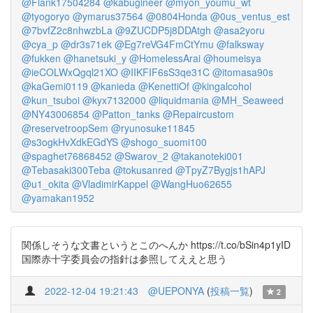
@Flank17504284
@kabugineer
@myon_youmu_wt
@tyogoryo
@ymarus37564
@0804Honda
@0us_ventus_est
@7bvfZ2c8nhwzbLa
@9ZUCDP5j8DDAtgh
@asa2yoru
@cya_p
@dr3s71ek
@Eg7reVG4FmCtYmu
@falksway
@fukken
@hanetsuki_y
@HomelessArai
@houmeisya
@ieCOLWxQgql21XO
@IIKFIF6sS3qe31C
@itomasa90s
@kaGemi0119
@kanieda
@KenettiOf
@kingalcohol
@kun_tsuboi
@kyx7132000
@liquidmania
@MH_Seaweed
@NY43006854
@Patton_tanks
@Repaircustom
@reservetroopSem
@ryunosuke11845
@s3ogkHvXdkEGdYS
@shogo_suomi100
@spaghet76868452
@Swarov_2
@takanoteki001
@Tebasaki300Teba
@tokusanred
@TpyZ7Bygjs1hAPJ
@u1_okita
@VladimirKappel
@WangHuo62655
@yamakan1952
関係しそうな文書というとこのへんか https://t.co/bSin4p1yID
国際赤十字委員会の指針は参照してええと思う
2022-12-04 19:21:43
@UEPONYA
(
投稿一覧
)
2