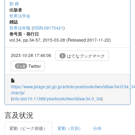
郭 舜
出版者
世界法学会
雑誌
世界法年報
(
ISSN:09170421
)
巻号頁・発行日
vol.34, pp.34-57, 2015-03-28 (Released:2017-11-22)
2023-10-28 17:46:06
はてなブックマーク
1
Twitter
1 + 0
https://www.jstage.jst.go.jp/article/yearbookofworldlaw/34/0/34_34
char/ja/
(
info:doi/10.11388/yearbookofworldlaw.34.0_34
)
言及状況
変動（ピーク前後）
変動（月別）
分布