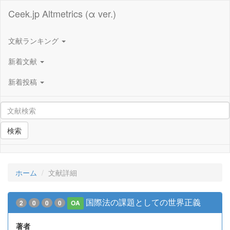
Ceek.jp Altmetrics (α ver.)
文献ランキング
新着文献
新着投稿
検索
ホーム
文献詳細
国際法の課題としての世界正義
2
0
0
0
OA
著者