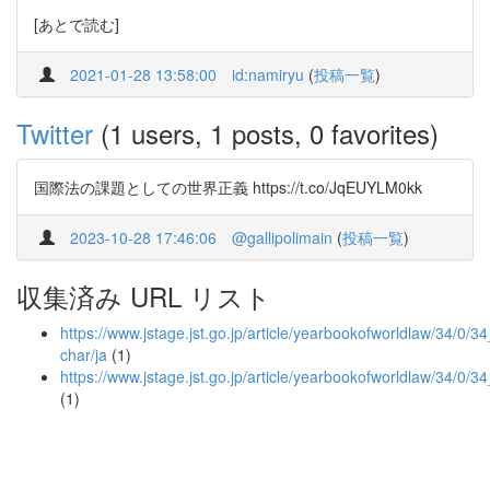
[あとで読む]
2021-01-28 13:58:00
id:namiryu
(
投稿一覧
)
Twitter
(1 users, 1 posts, 0 favorites)
国際法の課題としての世界正義 https://t.co/JqEUYLM0kk
2023-10-28 17:46:06
@gallipolimain
(
投稿一覧
)
収集済み URL リスト
https://www.jstage.jst.go.jp/article/yearbookofworldlaw/34/0/34
char/ja
(1)
https://www.jstage.jst.go.jp/article/yearbookofworldlaw/34/0/3
(1)