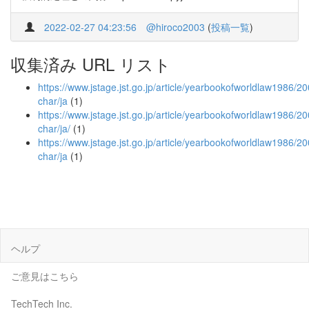
2022-02-27 04:23:56
@hiroco2003
(
投稿一覧
)
収集済み URL リスト
https://www.jstage.jst.go.jp/article/yearbookofworldlaw1986/2
char/ja
(1)
https://www.jstage.jst.go.jp/article/yearbookofworldlaw1986/2
char/ja/
(1)
https://www.jstage.jst.go.jp/article/yearbookofworldlaw1986/
char/ja
(1)
ヘルプ
ご意見はこちら
TechTech Inc.