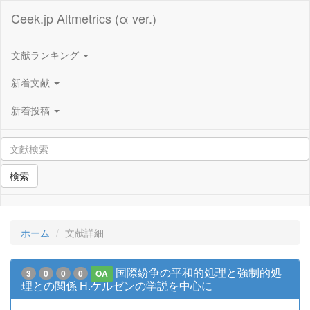
Ceek.jp Altmetrics (α ver.)
文献ランキング
新着文献
新着投稿
検索
ホーム
文献詳細
国際紛争の平和的処理と強制的処
3
0
0
0
OA
理との関係 H.ケルゼンの学説を中心に