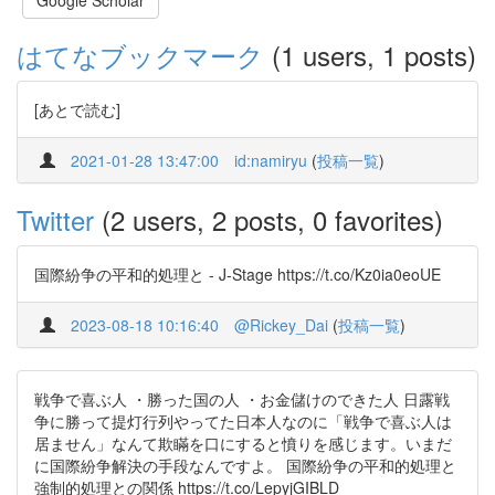
Google Scholar
はてなブックマーク
(1 users, 1 posts)
[あとで読む]
2021-01-28 13:47:00
id:namiryu
(
投稿一覧
)
Twitter
(2 users, 2 posts, 0 favorites)
国際紛争の平和的処理と - J-Stage https://t.co/Kz0ia0eoUE
2023-08-18 10:16:40
@Rickey_Dai
(
投稿一覧
)
戦争で喜ぶ人 ・勝った国の人 ・お金儲けのできた人 日露戦
争に勝って提灯行列やってた日本人なのに「戦争で喜ぶ人は
居ません」なんて欺瞞を口にすると憤りを感じます。いまだ
に国際紛争解決の手段なんですよ。 国際紛争の平和的処理と
強制的処理との関係 https://t.co/LepyjGIBLD