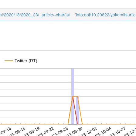
ichi/2020/18/2020_23/_article/-char/ja/
(
info:doi/10.20822/yokomitsurii
Twitter (RT)
2023-10-04
2023-10-07
2023-10
-09-13
2
2023-09-16
2023-09-19
2023-09-22
2023-09-25
2023-09-28
2023-10-01