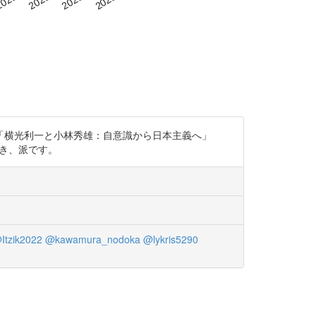
「横光利一と小林秀雄：自意識から日本主義へ」
るべき、派です。
Itzik2022
@kawamura_nodoka
@lykris5290