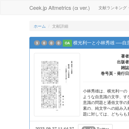
Ceek.jp Altmetrics (α ver.)
文献ランキング
ホーム
文献詳細
横光利一と小林秀雄 ──自
3
0
0
0
OA
著者
出版者
雑誌
巻号頁・発行日
小林秀雄は、横光利一の
ような自意識の文学、す
意識の問題と通俗文学の
素の、純文学への組み入
題に対しては、どちらも
2023-09-27 11:44:37