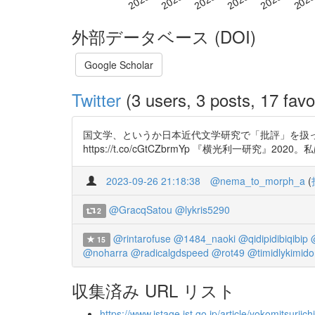
外部データベース (DOI)
Google Scholar
Twitter
(3 users, 3 posts, 17 favo
国文学、というか日本近代文学研究で「批評」を扱
https://t.co/cGtCZbrmYp 『横光利一
2023-09-26 21:18:38
@nema_to_morph_a
(
@GracqSatou
@lykris5290
2
@rintarofuse
@1484_naoki
@qidipidibiqibip
15
@noharra
@radicalgdspeed
@rot49
@timidlykimido
収集済み URL リスト
https://www.jstage.jst.go.jp/article/yokomitsurii