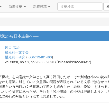
新着文献
新着投稿
意識から日本主義へ──
綾目 広治
横光利一文学会
横光利一研究
(
ISSN:13481460
)
vol.2020, no.18, pp.23-36, 2020 (Released:2022-03-27)
「機械」を自意識の文学として高く評価したが、その判断は小林の読み
なわち意識に対してのメタ意識の問題が表現されている文学ではなかっ
興隆という当時の文学状況の問題とを統合した「純粋小説論」を述べる
れという提言にあったが、それを「私小説論」の小林は理解しようとし
見当外れの対応という点では共通していた。