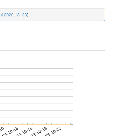
chi.2020.18_23
)
-10
023-10-13
2023-10-16
2023-10-19
2023-10-22