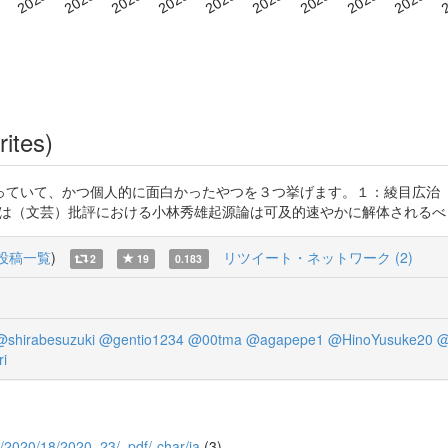
rites)
っていて、かつ個人的に面白かったやつを３つ挙げます。１：綾目広治
研究』2020。私は（文芸）批評における小林秀雄起源論は可及的速やかに解体され
投稿一覧
)
リツイート・ネットワーク (2)
2
19
0.183
@shirabesuzuki
@gentio1234
@00tma
@agapepe1
@HinoYusuke20
@
ri
chi/2020/18/2020_23/_pdf/-char/ja
(3)