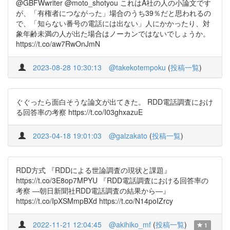
@GBFWwriter @moto_shotyou これはA社の人の小論文です
が、「有権者につながった」場合のうち39％だと思われるの
で、「知らない番号の電話には出ない」人にかかったり、対
象年齢未満の人が出た場合はノーカンではないでしょうか。
https://t.co/aw7RwOnJmN
2023-08-28 10:30:13
@takekotempoku
(
投稿一覧
)
ぐぐったら面白そうな論文が出てきた。 RDD電話調査におけ
る回答率の考察 https://t.co/I03ghxazuE
2023-04-18 19:01:03
@galzakato
(
投稿一覧
)
RDD方式 『RDDによる世論調査の現状と課題』
https://t.co/3E8op7MPYU 『RDD電話調査における回答率の
考察 ―朝日新聞社RDD電話調査の結果から―』
https://t.co/IpXSMmpBXd https://t.co/N14poIZrcy
2022-11-21 12:04:45
@akihiko_mf
(
投稿一覧
)
1