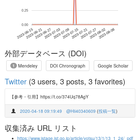
0.25
0.00
2023-08-02
2023-06-15
2023-07-03
2023-07-21
2023-08-08
2023-06-21
2023-07-09
2023-07-27
2023-06-27
2023-07-15
外部データベース (DOI)
Mendeley
DOI Chronograph
Google Scholar
1
Twitter
(3 users, 3 posts, 3 favorites)
【参考・引用】https://t.co/374Uq78AgY
2020-04-18 09:19:49
@Hii40340609
(
投稿一覧
)
収集済み URL リスト
https://www.jstage.jst.go.jp/article/yotsu/13/1/13_1_24/_pdf