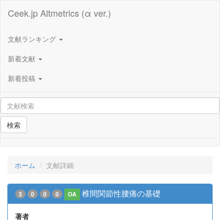
Ceek.jp Altmetrics (α ver.)
文献ランキング
新着文献
新着投稿
検索
ホーム
文献詳細
椎間関節性腰痛の基礎
3
0
0
0
OA
著者