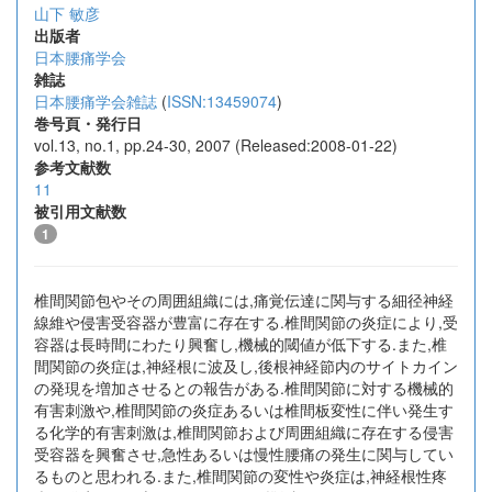
山下 敏彦
出版者
日本腰痛学会
雑誌
日本腰痛学会雑誌
(
ISSN:13459074
)
巻号頁・発行日
vol.13, no.1, pp.24-30, 2007 (Released:2008-01-22)
参考文献数
11
被引用文献数
1
椎間関節包やその周囲組織には,痛覚伝達に関与する細径神経
線維や侵害受容器が豊富に存在する.椎間関節の炎症により,受
容器は長時間にわたり興奮し,機械的閾値が低下する.また,椎
間関節の炎症は,神経根に波及し,後根神経節内のサイトカイン
の発現を増加させるとの報告がある.椎間関節に対する機械的
有害刺激や,椎間関節の炎症あるいは椎間板変性に伴い発生す
る化学的有害刺激は,椎間関節および周囲組織に存在する侵害
受容器を興奮させ,急性あるいは慢性腰痛の発生に関与してい
るものと思われる.また,椎間関節の変性や炎症は,神経根性疼