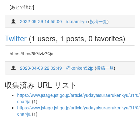
[あとで読む]
2022-09-29 14:55:00
id:namiryu
(
投稿一覧
)
Twitter
(1 users, 1 posts, 0 favorites)
https://t.co/5IGlviz7Qa
2023-04-09 22:02:49
@kenken52jp
(
投稿一覧
)
収集済み URL リスト
https://www.jstage.jst.go.jp/article/yudayaisuraerukenkyu/31/0/
char/ja
(1)
https://www.jstage.jst.go.jp/article/yudayaisuraerukenkyu/31/0
char/ja
(1)