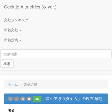
Ceek.jp Altmetrics (α ver.)
文献ランキング
新着文献
新着投稿
検索
ホーム
文献詳細
「ロシア系ユダヤ人」の現在:解題
2
0
0
0
OA
著者