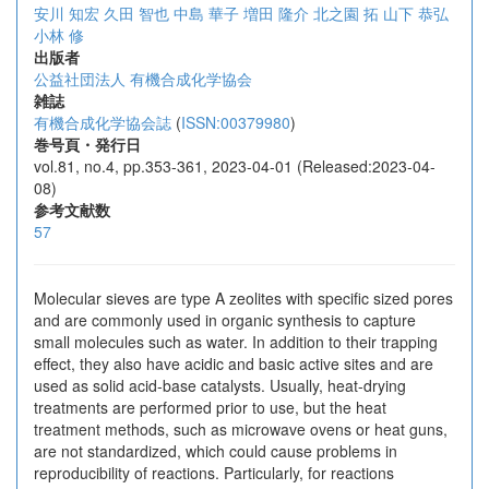
安川 知宏
久田 智也
中島 華子
増田 隆介
北之園 拓
山下 恭弘
小林 修
出版者
公益社団法人 有機合成化学協会
雑誌
有機合成化学協会誌
(
ISSN:00379980
)
巻号頁・発行日
vol.81, no.4, pp.353-361, 2023-04-01 (Released:2023-04-
08)
参考文献数
57
Molecular sieves are type A zeolites with specific sized pores
and are commonly used in organic synthesis to capture
small molecules such as water. In addition to their trapping
effect, they also have acidic and basic active sites and are
used as solid acid-base catalysts. Usually, heat-drying
treatments are performed prior to use, but the heat
treatment methods, such as microwave ovens or heat guns,
are not standardized, which could cause problems in
reproducibility of reactions. Particularly, for reactions