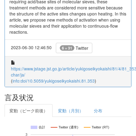
requiring acid/base sites of molecular sieves, these
treatment methods are considered more sensitive because
the structure of the active sites changes upon heating. In this
article, we propose new methods of activation when using
molecular sieves and their application to continuous-flow
reactions.
2023-06-30 12:46:50
Twitter
6 + 31
https://www.jstage.jst.go.jp/article/yukigoseikyokaishi/81/4/81_353
char/ja/
(
info:doi/10.5059/yukigoseikyokaishi.81.353
)
言及状況
変動（ピーク前後）
変動（月別）
分布
合計
Twitter (通常)
Twitter (RT)
3