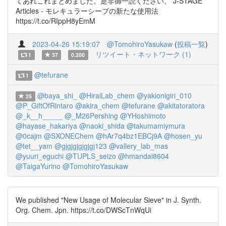
てあれこれまとめました。是非御一読ください。 J-STAGE
Articles - モレキュラーシーブの新たな使用法
https://t.co/RIppH8yEmM
2023-04-26 15:19:07
@TomohiroYasukaw
(
投稿一覧
)
リツイート・ネットワーク (1)
1
37
0.200
@tefurane
1
@baya_shi_
@HiraiLab_chem
@yakionigiri_010
25
@P_GiftOfRintaro
@akira_chem
@tefurane
@akitatoratora
@_k__h_____
@_M26Pershing
@YHoshimoto
@hayase_hakariya
@naoki_shida
@takumamiymura
@0cajm
@SXONEChem
@hAr7q4bz1EBCj9A
@hosen_yu
@tet__yam
@gjgjgjgjgjgj123
@vallery_lab_mas
@yuuri_eguchi
@TUPLS_seizo
@hmandai8604
@TaigaYurino
@TomohiroYasukaw
We published "New Usage of Molecular Sieve" in J. Synth.
Org. Chem. Jpn. https://t.co/DWScTnWqUi