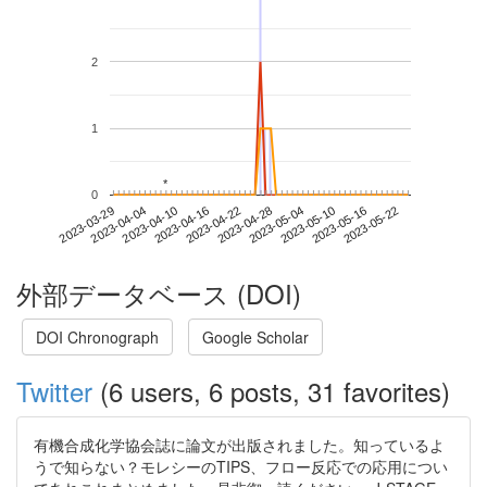
2
1
*
*
0
2023-05-16
2023-03-29
2023-04-16
2023-05-04
2023-05-22
2023-04-04
2023-04-22
2023-05-10
2023-04-10
2023-04-28
外部データベース (DOI)
DOI Chronograph
Google Scholar
Twitter
(6 users, 6 posts, 31 favorites)
有機合成化学協会誌に論文が出版されました。知っているよ
うで知らない？モレシーのTIPS、フロー反応での応用につい