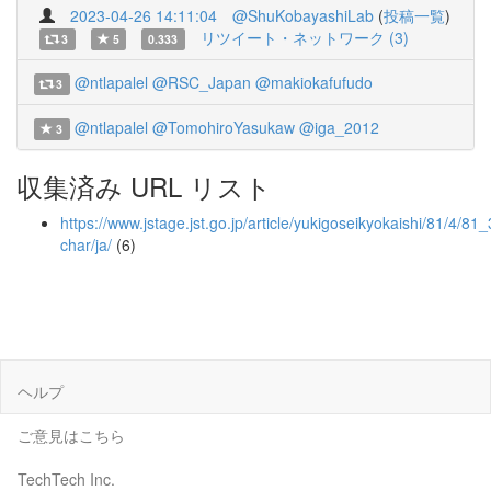
2023-04-26 14:11:04
@ShuKobayashiLab
(
投稿一覧
)
リツイート・ネットワーク (3)
3
5
0.333
@ntlapalel
@RSC_Japan
@makiokafufudo
3
@ntlapalel
@TomohiroYasukaw
@iga_2012
3
収集済み URL リスト
https://www.jstage.jst.go.jp/article/yukigoseikyokaishi/81/4/81_
char/ja/
(6)
ヘルプ
ご意見はこちら
TechTech Inc.