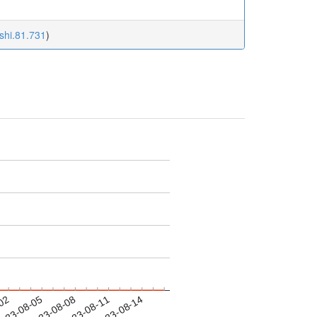
ishi.81.731
)
-02
023-08-05
2023-08-08
2023-08-11
2023-08-14