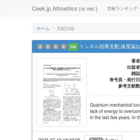
Ceek.jp Altmetrics (α ver.)
文献ランキング
ホーム
文献詳細
トンネル効果支配:速度論
2
0
0
0
OA
著者
出版者
雑誌
巻号頁・発行日
参考文献数
Quantum mechanical tunne
lack of energy to overcom
in the last few years. In
2023-07-19 18:49:06