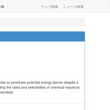
検索
ウェブ検索
ニュース検索
s to penetrate potential energy barrier despite a
ing the rates and selectivities of chemical reactions
described.