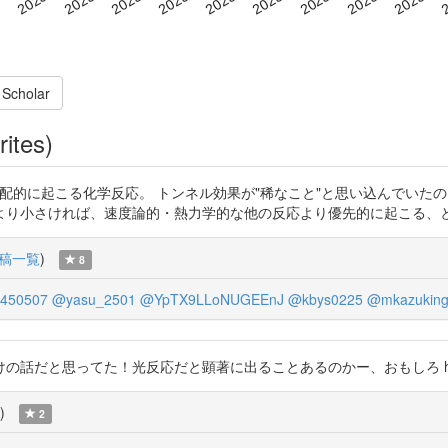
 Scholar
rites)
効果による反応が支配的に起こる化学反応。 トンネル効果が"稀なこと"と思い込ん
より小さければ、速度論的・熱力学的な他の反応より優先的に起こる、
稿一覧
)
8
450507
@yasu_2501
@YpTX9LLoNUGEEnJ
@kbys0225
@mkazukin
思ってた！光反応だと顕著に出ることあるのかー、おもしろ https://t.
)
2