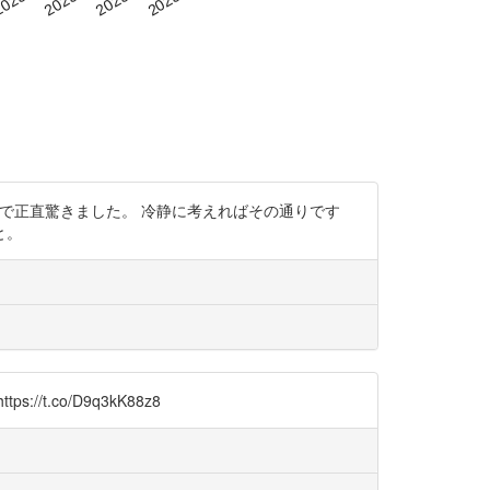
でいたので正直驚きました。 冷静に考えればその通りです
と。
g
co/D9q3kK88z8