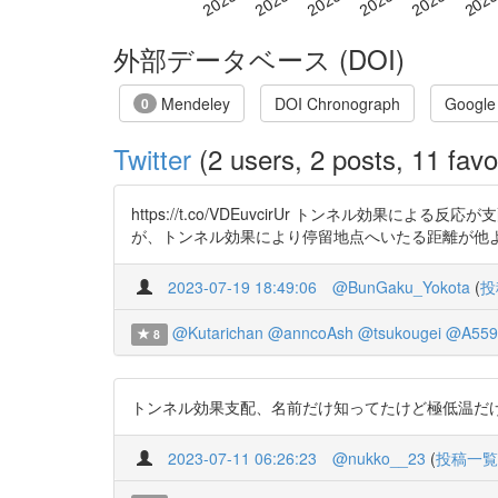
外部データベース (DOI)
Mendeley
DOI Chronograph
Google
0
Twitter
(2 users, 2 posts, 11 favo
https://t.co/VDEuvcirUr トンネル
が、トンネル効果により停留地点へいたる距離が他
2023-07-19 18:49:06
@BunGaku_Yokota
(
投
@Kutarichan
@anncoAsh
@tsukougei
@A559
8
トンネル効果支配、名前だけ知ってたけど極低温だけの話だと
2023-07-11 06:26:23
@nukko__23
(
投稿一覧